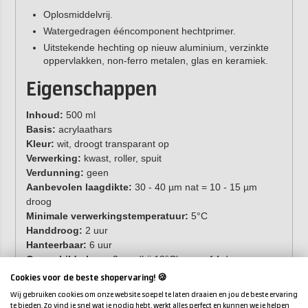
Oplosmiddelvrij.
Watergedragen ééncomponent hechtprimer.
Uitstekende hechting op nieuw aluminium, verzinkte
oppervlakken, non-ferro metalen, glas en keramiek.
Eigenschappen
Inhoud:
500 ml
Basis:
acrylaathars
Kleur:
wit, droogt transparant op
Verwerking:
kwast, roller, spuit
Verdunning:
geen
Aanbevolen laagdikte:
30 - 40 µm nat = 10 - 15 µm
droog
Minimale verwerkingstemperatuur:
5°C
Handdroog:
2 uur
Hanteerbaar:
6 uur
Overschilderbaar:
2 uur (bij 18°C), max. 14 dagen
2
Rendement:
16 m
/l
Cookies voor de beste shopervaring! 🍪
Houdbaarheid:
3 jaar
Wij gebruiken cookies om onze website soepel te laten draaien en jou de beste ervaring
te bieden. Zo vind je snel wat je nodig hebt, werkt alles perfect en kunnen we je helpen