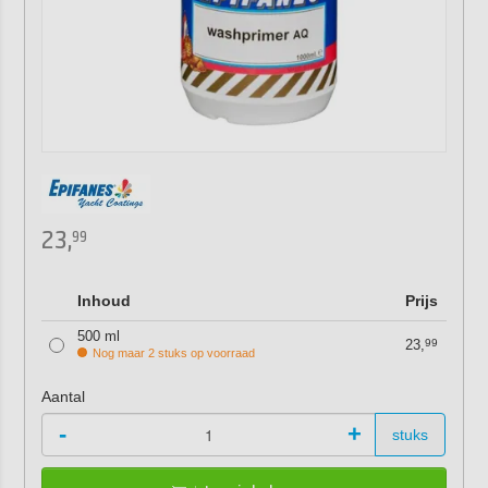
23,
99
Inhoud
Prijs
500 ml
23,
99
Nog maar 2 stuks op voorraad
Aantal
-
+
stuks