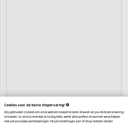
Cookies voor de beste shopervaring! 🍪
Wij gebruiken cookies om onze website soepel te laten draaien en jou de beste ervaring
te bieden. Zo vind je snel wat je nodig hebt, werkt alles perfect en kunnen we je helpen
met persoonlijke aanbevelingen. Pas je instellingen aan of shop meteen verder!