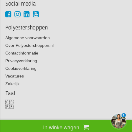
Social media
Polyestershoppen
Algemene voorwaarden
Over Polyestershoppen.nl
Contactinformatie
Privacyverklaring
Cookieverklaring
Vacatures
Zakelijk
Taal
🇬🇧
🇫🇷
1
In winkelwagen
Copyright 2026 Polyestershoppen bv