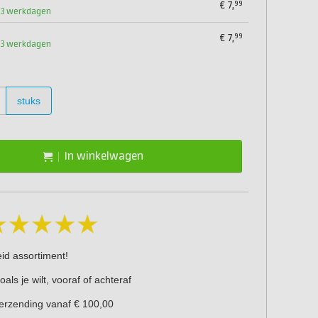
99
€
7,
1-3 werkdagen
99
€
7,
1-3 werkdagen
stuks
In winkelwagen
eid assortiment!
oals je wilt, vooraf of achteraf
verzending vanaf € 100,00