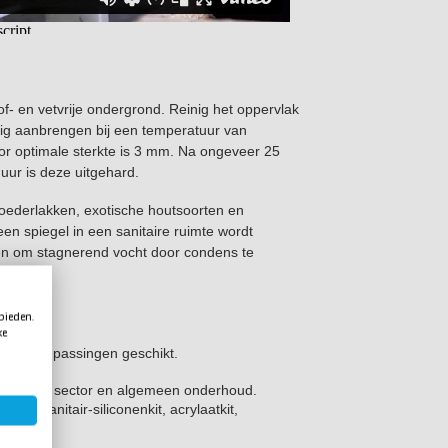
tof- en vetvrije ondergrond. Reinig het oppervlak
dig aanbrengen bij een temperatuur van
or optimale sterkte is 3 mm. Na ongeveer 25
4 uur is deze uitgehard.
poederlakken, exotische houtsoorten en
een spiegel in een sanitaire ruimte wordt
en om stagnerend vocht door condens te
 bieden.
ke
eit aan toepassingen geschikt.
 sanitaire sector en algemeen onderhoud.
nkit, sanitair-siliconenkit, acrylaatkit,