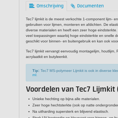
Omschrijving
Documenten
Tec7 lijmkit is de meest verkochte 1-component lijm- en 
gebruiken voor lijmen, monteren en afdichten. De elast
diverse materialen en heeft een zeer hoge eindsterkte. H
veel toepassingen waarbij hoge eindsterkte en snelle d
geschikt voor binnen- en buitengebruik en kan ook voo
Tec7 lijmkit vervangt eenvoudig montagelijm, houtlijm, PU-
acrylaatkit en butyleenkit.
Tip:
Tec7 MS-polymeer Lijmkit is ook in diverse kle
ml
.
Voordelen van Tec7 Lijmkit 
Unieke hechting op bijna alle materialen.
Zeer hoge hechtsterkte (ook op natte ondergronde
Na uitharding supersterk en blijvend elastisch.
Sterk UV-bestendig en kleurvast voor binnen- en bu