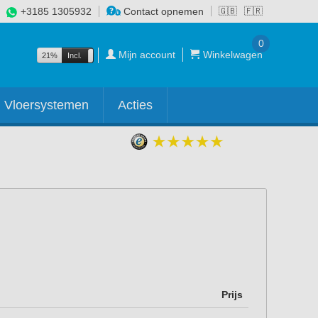
+3185 1305932
Contact opnemen
🇬🇧
🇫🇷
0
Mijn account
Winkelwagen
21%
Incl.
Excl.
Vloersystemen
Acties
Prijs