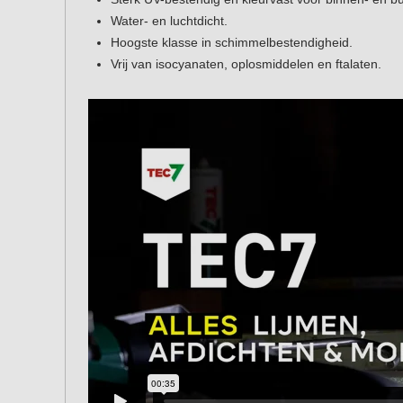
Water- en luchtdicht.
Hoogste klasse in schimmelbestendigheid.
Vrij van isocyanaten, oplosmiddelen en ftalaten.