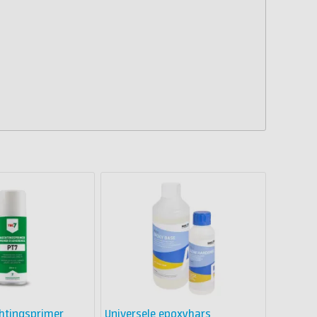
htingsprimer
Universele epoxyhars