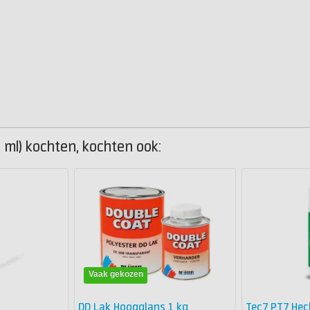
 ml) kochten, kochten ook:
Vaak gekozen
DD Lak Hoogglans 1 kg
Tec7 PT7 Hec