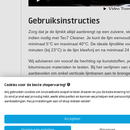
Gebruiksinstructies
Zorg dat je de lijmkit altijd aanbrengt op een zuivere, s
indien nodig met Tec7 Cleaner. Je kunt de lijm eenvou
minimaal 5°C en maximaal 40°C. De ideale lijmdikte vo
minuten (bij 23°C) is de lijm kleefvrij en na minimaal 2
Wij adviseren om vooraf de hechting op kunststoffen, 
bitumineuze materialen te testen. Bij het verlijmen van 
aanbevolen om enkel verticale lijmbanen aan te breng
vermijden.
Cookies voor de beste shopervaring! 🍪
Toepassingen Tec7 lijm
Wij gebruiken cookies om onze website soepel te laten draaien en jou de beste ervaring te
Zo vind je snel wat je nodig hebt, werkt alles perfect en kunnen we je helpen met persoonlij
aanbevelingen. Pas je instellingen aan of shop meteen verder!
Tec7 lijm is erg veelzijdig en is voor een grote diversit
Geschikt voor alle toepassingen in de bouwsector,
Vervanger van montagelijm, houtlijm, PU lijm, silicone
Accepteer
butyleenkit.
Voorkeuren instellen
Weigeren