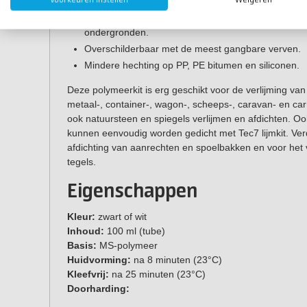
Hecht op de meeste ondergronden en tast geen kun
Ook geschikt voor spiegels, natuursteen (bloedt nie
ondergronden.
Overschilderbaar met de meest gangbare verven.
Mindere hechting op PP, PE bitumen en siliconen.
Deze polymeerkit is erg geschikt voor de verlijming van
metaal-, container-, wagon-, scheeps-, caravan- en car
ook natuursteen en spiegels verlijmen en afdichten. O
kunnen eenvoudig worden gedicht met Tec7 lijmkit. Verde
afdichting van aanrechten en spoelbakken en voor het 
tegels.
Eigenschappen
Kleur:
zwart of wit
Inhoud:
100 ml (tube)
Basis:
MS-polymeer
Huidvorming:
na 8 minuten (23°C)
Kleefvrij:
na 25 minuten (23°C)
Doorharding: