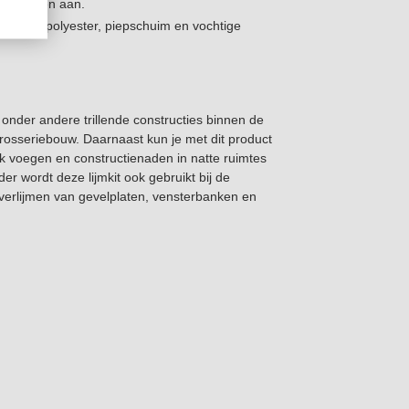
ststoffen aan.
t door), polyester, piepschuim en vochtige
 onder andere trillende constructies binnen de
rosseriebouw. Daarnaast kun je met dit product
ok voegen en constructienaden in natte ruimtes
r wordt deze lijmkit ook gebruikt bij de
verlijmen van gevelplaten, vensterbanken en