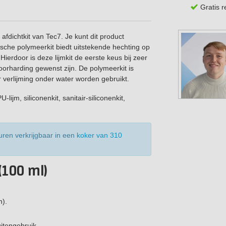
Gratis 
afdichtkit van Tec7. Je kunt dit product
ische polymeerkit biedt uitstekende hechting op
ierdoor is deze lijmkit de eerste keus bij zeer
oorharding gewenst zijn. De polymeerkit is
r verlijming onder water worden gebruikt.
lijm, siliconenkit, sanitair-siliconenkit,
uren verkrijgbaar in een
koker van 310
(100 ml)
n).
itengebruik.