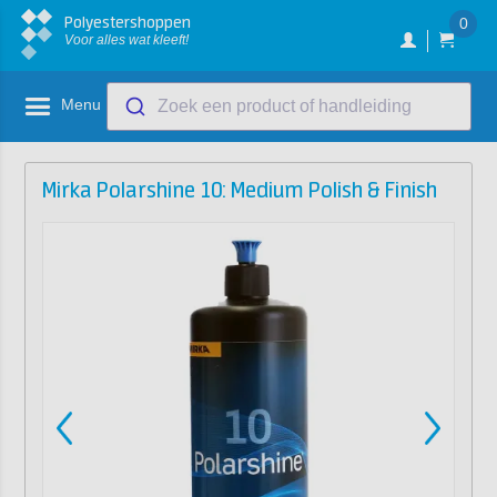
Polyestershoppen
0
Voor alles wat kleeft!
Menu
Zoek een product of handleiding
Mirka Polarshine 10: Medium Polish & Finish