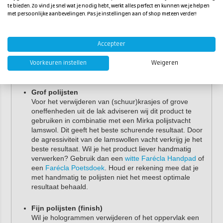
Gebruiksinstructies Mirka
te bieden. Zo vind je snel wat je nodig hebt, werkt alles perfect en kunnen we je helpen
met persoonlijke aanbevelingen. Pas je instellingen aan of shop meteen verder!
Polarshine 10
Je kunt dit Mirka polijstmiddel handmatig of machinaal
Accepteer
verwerken. Voor het beste resultaat adviseren wij om
Mirka Polarshine 10 machinaal te verwerken in combinatie
Voorkeuren instellen
Weigeren
met daarvoor ontwikkelde polijstpads.
Grof polijsten
Voor het verwijderen van (schuur)krasjes of grove
oneffenheden uit de lak adviseren wij dit product te
gebruiken in combinatie met een Mirka polijstvacht
lamswol. Dit geeft het beste schurende resultaat. Door
de agressiviteit van de lamswollen vacht verkrijg je het
beste resultaat. Wil je het product liever handmatig
verwerken? Gebruik dan een
witte Farécla Handpad
of
een
Farécla Poetsdoek
. Houd er rekening mee dat je
met handmatig te polijsten niet het meest optimale
resultaat behaald.
Fijn polijsten (finish)
Wil je hologrammen verwijderen of het oppervlak een