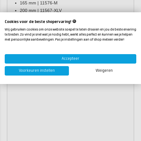
165 mm | 11576-M
200 mm | 11567-XLV
Cookies voor de beste shopervaring! 🍪
Wij gebruiken cookies om onze website soepel te laten draaien en jou de beste ervaring
te bieden. Zo vind je snel wat je nodig hebt, werkt alles perfect en kunnen we je helpen
met persoonlijke aanbevelingen. Pas je instellingen aan of shop meteen verder!
Accepteer
Voorkeuren instellen
Weigeren