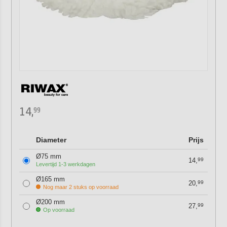
14,
99
Diameter
Prijs
Ø75 mm
14,
99
Levertijd 1-3 werkdagen
Ø165 mm
20,
99
Nog maar 2 stuks op voorraad
Ø200 mm
27,
99
Op voorraad