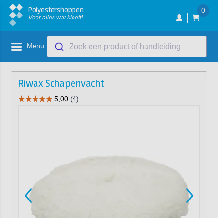
Polyestershoppen
0
Voor alles wat kleeft!
Menu
Zoek een product of handleiding
Riwax Schapenvacht