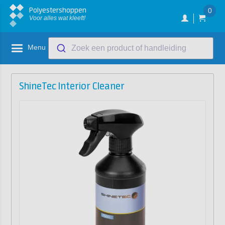
Polyestershoppen
0
Voor alles wat kleeft!
Menu
Zoek een product of handleiding
ShineTec Interior Cleaner