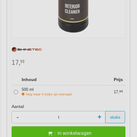
17,
99
Inhoud
Prijs
500 ml
17,
99
Nog maar 4 stuks op voorraad
Aantal
-
+
stuks
In winkelwagen