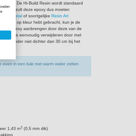
 door. De Hi-Build Resin wordt standaard
 bieden.
arant. Je zult deze epoxy dus moeten
ke
,
Resi-Metal
of soortgelijke
Resin Art
engd en op kleur hebt gebracht, kun je de
nt de epoxy aanbrengen door deze van de
llen kun je eenvoudig verwijderen door met
 gasbrander niet dichter dan 30 cm bij het
ze even in een bak met warm water zetten
2
veer 1,43 m
(0,5 mm dik)
pakking