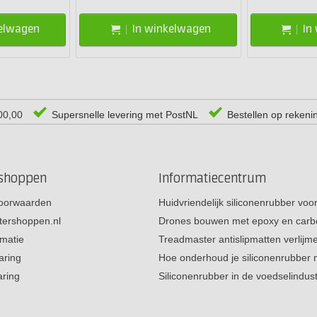
kelwagen
In winkelwagen
In
00,00
Supersnelle levering met PostNL
Bestellen op rekeni
rshoppen
Informatiecentrum
oorwaarden
Huidvriendelijk siliconenrubber vo
tershoppen.nl
Drones bouwen met epoxy en carb
rmatie
Treadmaster antislipmatten verlij
aring
Hoe onderhoud je siliconenrubber
aring
Siliconenrubber in de voedselindus