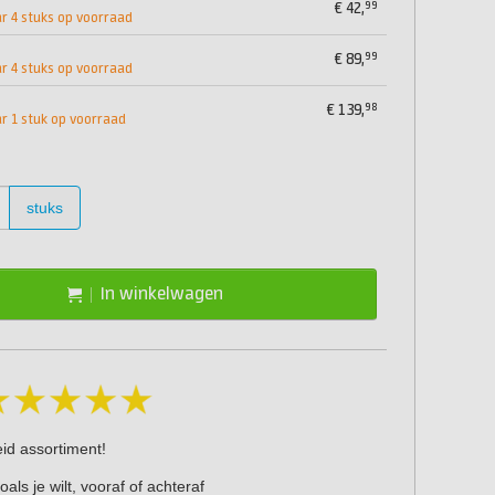
99
€
42,
 4 stuks op voorraad
99
€
89,
 4 stuks op voorraad
98
€
139,
 1 stuk op voorraad
stuks
In winkelwagen
eid assortiment!
oals je wilt, vooraf of achteraf