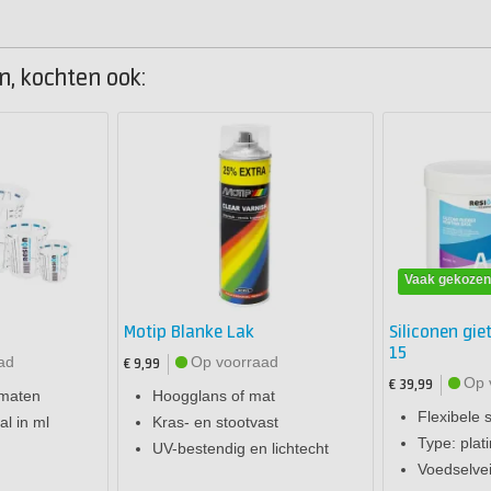
n, kochten ook:
Vaak gekoze
Motip Blanke Lak
Siliconen gie
15
ad
Op voorraad
€ 9,99
Op 
€ 39,99
 maten
Hoogglans of mat
Flexibele s
l in ml
Kras- en stootvast
Type: plat
UV-bestendig en lichtecht
Voedselvei