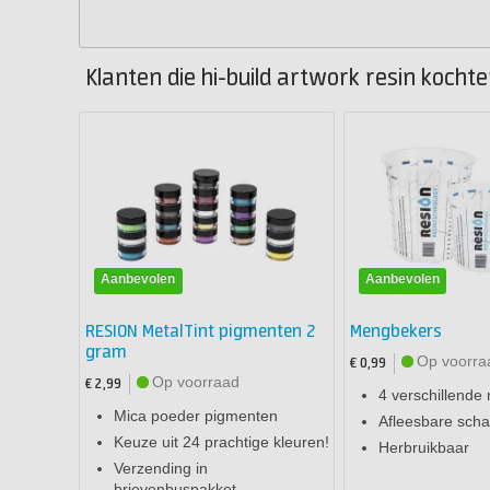
Klanten die hi-build artwork resin kochte
Aanbevolen
Aanbevolen
RESION MetalTint pigmenten 2
Mengbekers
gram
Op voorra
€ 0,99
Op voorraad
€ 2,99
4 verschillende
Mica poeder pigmenten
Afleesbare schaa
Keuze uit 24 prachtige kleuren!
Herbruikbaar
Verzending in
brievenbuspakket