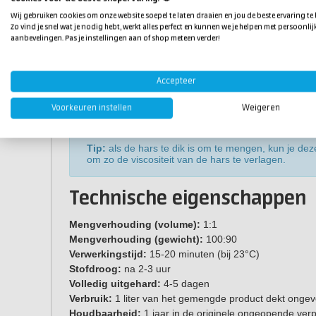
van volume) en meng de componenten 3-4 minuten goed
Wij gebruiken cookies om onze website soepel te laten draaien en jou de beste ervaring te
geleverd als gebroken witte kleur en is dus niet transp
Zo vind je snel wat je nodig hebt, werkt alles perfect en kunnen we je helpen met persoonlij
pigmenteren met bijvoorbeeld
Resi-Tint MAX
,
Resi-Tint
aanbevelingen. Pas je instellingen aan of shop meteen verder!
pigmenten
. Nadat je de hoog visceuze epoxy hebt gem
epoxy eenvoudig op de ondergrond aanbrengen. Je ku
mengspatel af te druppelen, vallen of druipen. Luchtbe
Accepteer
een
gasbrander
over het oppervlak te strijken. Houd de
Voorkeuren instellen
Weigeren
oppervlak anders kun je de hars beschadigen.
Tip:
als de hars te dik is om te mengen, kun je de
om zo de viscositeit van de hars te verlagen.
Technische eigenschappen
Mengverhouding (volume):
1:1
Mengverhouding (gewicht):
100:90
Verwerkingstijd:
15-20 minuten (bij 23°C)
Stofdroog:
na 2-3 uur
Volledig uitgehard:
4-5 dagen
Verbruik:
1 liter van het gemengde product dekt onge
Houdbaarheid:
1 jaar in de originele ongeopende ver