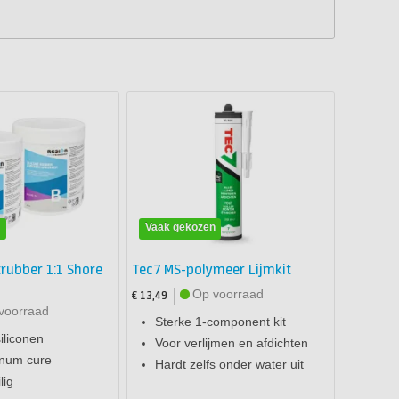
n
Vaak gekozen
trubber 1:1 Shore
Tec7 MS-polymeer Lijmkit
Op voorraad
€ 13,49
voorraad
Sterke 1-component kit
iliconen
Voor verlijmen en afdichten
inum cure
Hardt zelfs onder water uit
lig