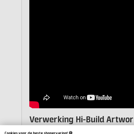
Verwerking Hi-Build Artwor
Weeg de beide componenten goed af (deze hars heeft
Cookies voor de beste shopervaring! 🍪