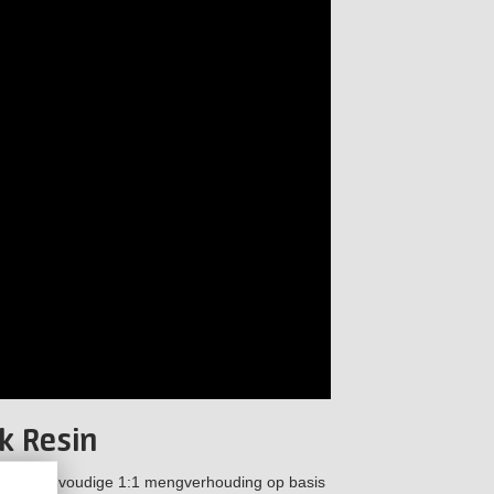
k Resin
 een eenvoudige 1:1 mengverhouding op basis