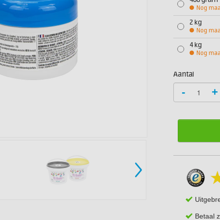
400 gram
Nog maar
2 kg
Nog maar
4 kg
Nog maar
Aantal
-
+
Uitgebr
Betaal z