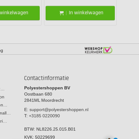
 winkelwagen
In winkelwagen
ng
Contactinformatie
Polyestershoppen BV
or…
Oostbaan 680
on
2841ML
Moordrecht
men…
E:
support@polyestershoppen.nl
 mall…
T:
+3185 0220090
tri…
BTW:
NL8226.25.015.B01
KVK:
50229699