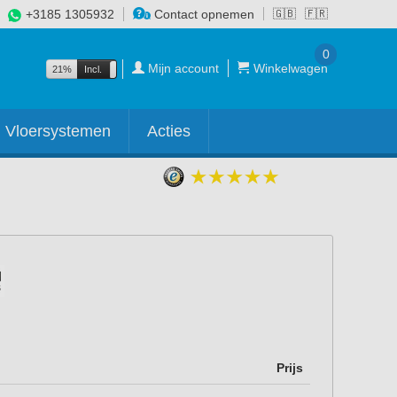
+3185 1305932
Contact opnemen
🇬🇧
🇫🇷
0
Mijn account
Winkelwagen
21%
Incl.
Excl.
Vloersystemen
Acties
Prijs