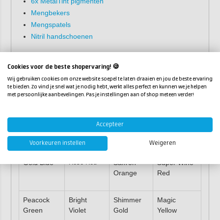
6x MetalTint pigmenten
Mengbekers
Mengspatels
Nitril handschoenen
Het epoxy starterspakket voor onderzetters is in de
volgende kleuren verkrijgbaar:
Cookies voor de beste shopervaring! 🍪
Wij gebruiken cookies om onze website soepel te laten draaien en jou de beste ervaring
te bieden. Zo vind je snel wat je nodig hebt, werkt alles perfect en kunnen we je helpen
Blue
Princess
Empire
Colour
met persoonlijke aanbevelingen. Pas je instellingen aan of shop meteen verder!
Madness
pink
Gold
Explosion
Accepteer
Bright Blue
Red Violet
Magic
Bright Blue
Green
Yellow
Green
Voorkeuren instellen
Weigeren
Gold Blue
Rose Red
Saffron
Super Wine
Orange
Red
Peacock
Bright
Shimmer
Magic
Green
Violet
Gold
Yellow