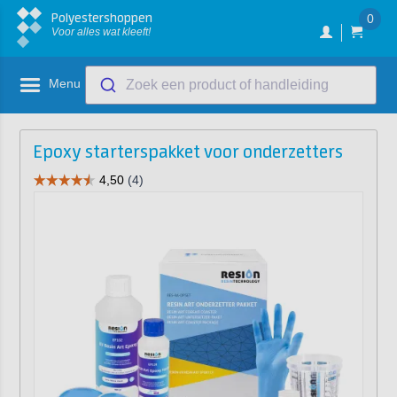
Polyestershoppen
0
Voor alles wat kleeft!
Menu
Zoek een product of handleiding
Epoxy starterspakket voor onderzetters