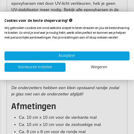
epoxyharsen niet door UV-licht verkleuren, heb je geen
UV-stabilisator meer nodig. Bekijk alle epoxyharsen in de
categorie:
Epoxy
.
Cookies voor de beste shopervaring! 🍪
Gebruik de
UltraCast
epoxyhars om de hittebestendigheid
Wij gebruiken cookies om onze website soepel te laten draaien en jou de beste ervaring
te bieden. Zo vind je snel wat je nodig hebt, werkt alles perfect en kunnen we je helpen
van onderzetters te verhogen (tot 75°C). Zo reduceer je
met persoonlijke aanbevelingen. Pas je instellingen aan of shop meteen verder!
de kans op kringen op jouw onderzetters!
Eigenschappen
Accepteer
Vormen:
vierkant, rond en zeshoekig
Voorkeuren instellen
Weigeren
Set:
set van vier dezelfde onderzetters
Materiaal:
siliconen
De onderzetters hebben een klein opstaand randje zodat
je glas niet van de onderzetter afglijdt!
Afmetingen
Ca. 10 cm x 10 cm voor de vierkante mal
Ca. 10 cm x 10 cm voor de zeshoekige mal
Ca. 8 cm x 8 cm voor de ronde mal