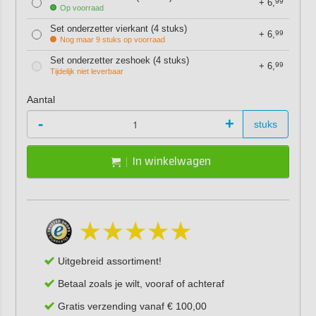
+
6,
99
Op voorraad
Set onderzetter vierkant (4 stuks)
+
6,
99
Nog maar 9 stuks op voorraad
Set onderzetter zeshoek (4 stuks)
+
6,
99
Tijdelijk niet leverbaar
Aantal
-
+
stuks
In winkelwagen
Uitgebreid assortiment!
Betaal zoals je wilt, vooraf of achteraf
Gratis verzending vanaf € 100,00