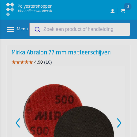
Polyestershoppen
0
Voor alles wat kleeft!
Menu
Zoek een product of handleiding
Mirka Abralon 77 mm matteerschijven