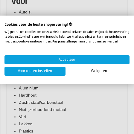
voor
Auto's.
Constructie & decoratie.
Cookies voor de beste shopervaring! 🍪
Houtverwerking.
Wij gebruiken cookies om onze website soepel te laten draaien en jou de beste ervaring
Metaal verwerken.
te bieden. Zo vind je snel wat je nodig hebt, werkt alles perfect en kunnen we je helpen
Composiet verwerken.
met persoonlijke aanbevelingen. Pas je instellingen aan of shop meteen verder!
Schepen.
Voertuigen.
Accepteer
Geschikte materialen voor
Voorkeuren instellen
Weigeren
Mirka Abralon
Aluminium
Hardhout
Zacht staal/carbonstaal
Niet ijzerhoudend metaal
Verf
Lakken
Plastics