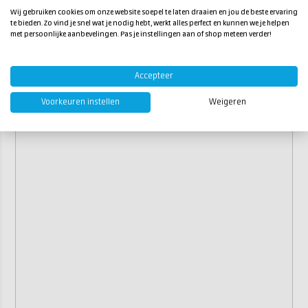
Wij gebruiken cookies om onze website soepel te laten draaien en jou de beste ervaring
te bieden. Zo vind je snel wat je nodig hebt, werkt alles perfect en kunnen we je helpen
met persoonlijke aanbevelingen. Pas je instellingen aan of shop meteen verder!
Accepteer
Voorkeuren instellen
Weigeren