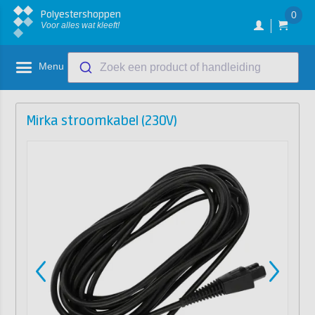
Polyestershoppen
0
Voor alles wat kleeft!
Menu
Zoek een product of handleiding
Mirka stroomkabel (230V)