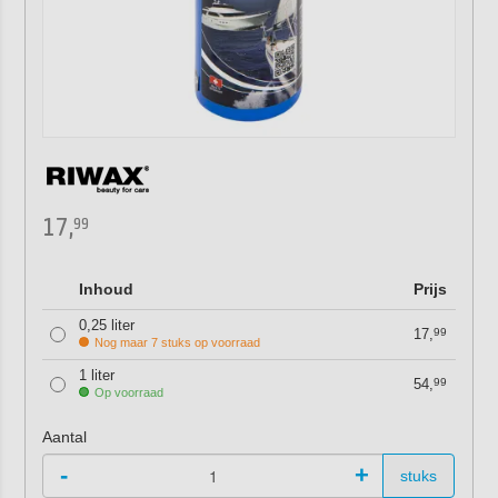
17,
99
Inhoud
Prijs
0,25 liter
17,
99
Nog maar 7 stuks op voorraad
1 liter
54,
99
Op voorraad
Aantal
-
+
stuks