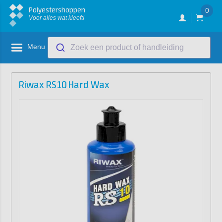
Polyestershoppen
0
Voor alles wat kleeft!
Menu
Zoek een product of handleiding
Riwax RS10 Hard Wax