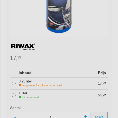
17,
99
Inhoud
Prijs
0,25 liter
17,
99
Nog maar 7 stuks op voorraad
1 liter
54,
99
Op voorraad
Aantal
-
+
stuks