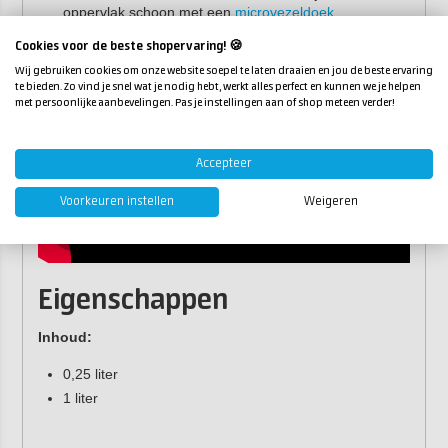
oppervlak schoon met een
microvezeldoek
.
Cookies voor de beste shopervaring! 🍪
Wij gebruiken cookies om onze website soepel te laten draaien en jou de beste ervaring
te bieden. Zo vind je snel wat je nodig hebt, werkt alles perfect en kunnen we je helpen
met persoonlijke aanbevelingen. Pas je instellingen aan of shop meteen verder!
Accepteer
Voorkeuren instellen
Weigeren
Eigenschappen
Inhoud:
0,25 liter
1 liter