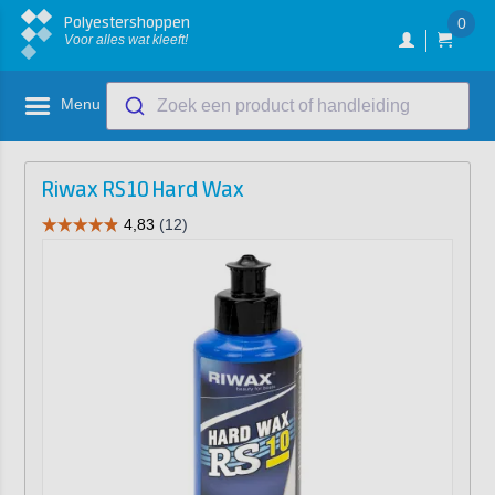
Polyestershoppen
0
Voor alles wat kleeft!
Menu
Zoek een product of handleiding
Riwax RS10 Hard Wax