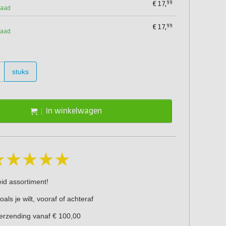
99
€
17,
raad
99
€
17,
raad
stuks
In winkelwagen
eid assortiment!
oals je wilt, vooraf of achteraf
verzending vanaf € 100,00