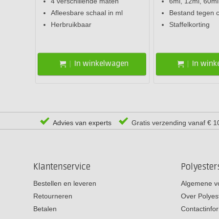
4 verschillende maten
6ml, 12ml, 60m
Afleesbare schaal in ml
Bestand tegen 
Herbruikbaar
Staffelkorting
In winkelwagen
In win
Advies van experts
Gratis verzending vanaf € 1
Klantenservice
Polyeste
Bestellen en leveren
Algemene v
Retourneren
Over Polyes
Betalen
Contactinfo