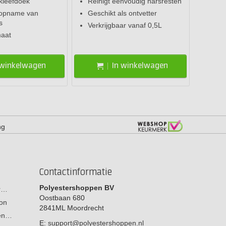
kleefdoek
Reinigt eenvoudig harsresten
 opname van
Geschikt als ontvetter
s
Verkrijgbaar vanaf 0,5L
maat
 winkelwagen
In winkelwagen
ng
Contactinformatie
Polyestershoppen BV
or…
Oostbaan 680
on
2841ML
Moordrecht
men…
E:
support@polyestershoppen.nl