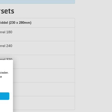
rsets
Middel
(230 x 280mm)
rrel 180
rrel 240
rrel 320
 bieden.
rrel 400
ke
rrel 600
rrel 800