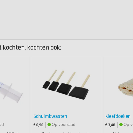
 kochten, kochten ook:
Schuimkwasten
Kleefdoeken
ad
Op voorraad
Op v
€ 0,90
€ 3,48