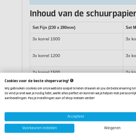
Inhoud van de schuurpapie
Set Fijn (230 x 280mm)
Set 
3x korrel 1000
3x ko
3x korrel 1200
3x ko
2x korrel 1500
2x ko
Cookies voor de beste shopervaring! 🍪
Wij gebruiken cookies om onze website soepel te laten draaien en jou de beste ervaring te
2x korrel 2000
2x ko
Zo vind je snel wat je nodig hebt, werkt alles perfect en kunnen we je helpen met persoonlij
aanbevelingen. Pas je instellingen aan of shop meteen verder!
2x korrel 3000
2x ko
Accepteer
2x ko
Voorkeuren instellen
Weigeren