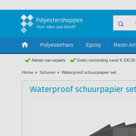
Polyestershoppen
Voor alles wat kleeft!
Polyesterhars
Epoxy
Resin Art
Advies van experts
Gratis verzending vanaf € 100,00
Home
Schuren
Waterproof schuurpapier set
Waterproof schuurpapier se