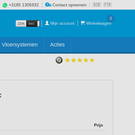
+3185 1305932
Contact opnemen
🇬🇧
🇫🇷
0
Mijn account
Winkelwagen
21%
Incl.
Excl.
Vloersystemen
Acties
Prijs