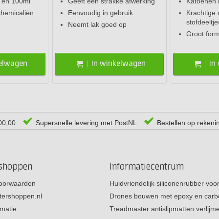
l en 100ml
Geeft een strakke afwerking
Katoenen 
chemicaliën
Eenvoudig in gebruik
Krachtige
stofdeeltje
Neemt lak goed op
Groot for
kelwagen
In winkelwagen
In
00,00
Supersnelle levering met PostNL
Bestellen op rekeni
rshoppen
Informatiecentrum
oorwaarden
Huidvriendelijk siliconenrubber vo
tershoppen.nl
Drones bouwen met epoxy en carb
rmatie
Treadmaster antislipmatten verlij