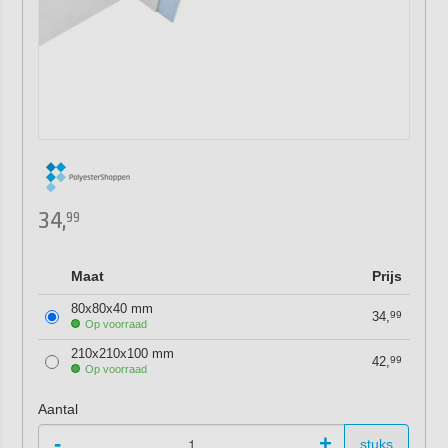
34,
99
Maat
Prijs
80x80x40 mm
34,
99
Op voorraad
210x210x100 mm
42,
99
Op voorraad
Aantal
-
+
stuks