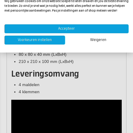
Wij gebruiken cookies om onze website soepel te laten draaien en jou de beste ervaring
te bieden. Zo vind je snel wat je nodig hebt, werkt alles perfect en kunnen we je helpen
Zeker bij vloeibare siliconenrubber is een goede bekisting
met persoonlijke aanbevelingen. Pas je instellingen aan of shop meteen verder!
onmisbaar.
Afmetingen
Accepteer
De maldelen voor
siliconen
mallen zijn verkrijgbaar in 3
Voorkeuren instellen
Weigeren
maten (maximale malafmeting):
80 x 80 x 40 mm (LxBxH)
210 x 210 x 100 mm (LxBxH)
Leveringsomvang
4 maldelen
4 klemmen