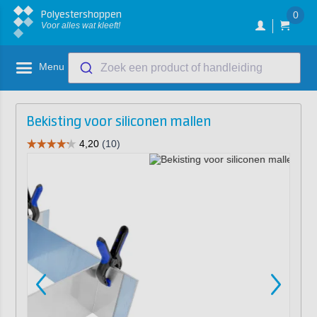
Polyestershoppen
0
Voor alles wat kleeft!
Menu
Zoek een product of handleiding
Bekisting voor siliconen mallen