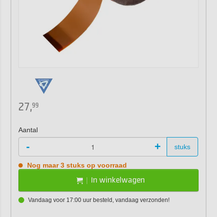
27,
99
Aantal
-
+
stuks
Nog maar 3 stuks op voorraad
In winkelwagen
Vandaag voor 17:00 uur besteld, vandaag verzonden!