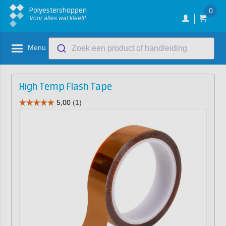
Polyestershoppen
0
Voor alles wat kleeft!
Menu
Zoek een product of handleiding
High Temp Flash Tape