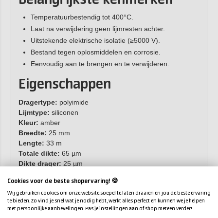
Belangrijkste kenmerken
Temperatuurbestendig tot 400°C.
Laat na verwijdering geen lijmresten achter.
Uitstekende elektrische isolatie (≥5000 V).
Bestand tegen oplosmiddelen en corrosie.
Eenvoudig aan te brengen en te verwijderen.
Eigenschappen
Dragertype:
polyimide
Lijmtype:
siliconen
Kleur:
amber
Breedte:
25 mm
Lengte:
33 m
Totale dikte:
65 µm
Dikte drager:
25 µm
Dikte lijm:
40 µm
Cookies voor de beste shopervaring! 🍪
Rek:
45-50%
Wij gebruiken cookies om onze website soepel te laten draaien en jou de beste ervaring
Isolatieklasse:
H
te bieden. Zo vind je snel wat je nodig hebt, werkt alles perfect en kunnen we je helpen
Maximale gebruikstemperatuur:
400°C
met persoonlijke aanbevelingen. Pas je instellingen aan of shop meteen verder!
Houdbaarheid:
18 maanden in ongeopende originele