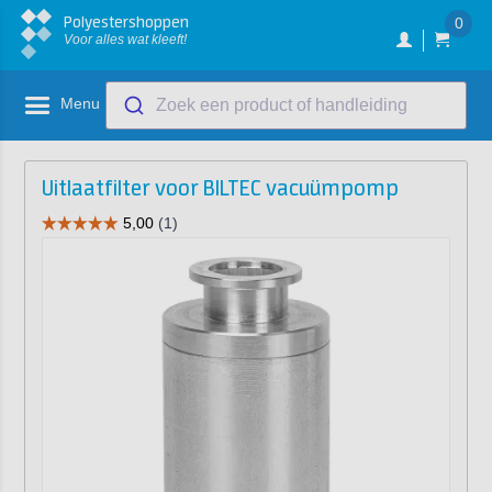
Polyestershoppen
0
Voor alles wat kleeft!
Menu
Zoek een product of handleiding
Uitlaatfilter voor BILTEC vacuümpomp