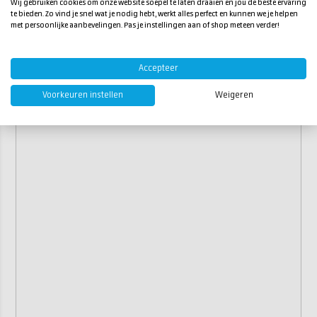
Wij gebruiken cookies om onze website soepel te laten draaien en jou de beste ervaring
te bieden. Zo vind je snel wat je nodig hebt, werkt alles perfect en kunnen we je helpen
met persoonlijke aanbevelingen. Pas je instellingen aan of shop meteen verder!
Accepteer
Voorkeuren instellen
Weigeren