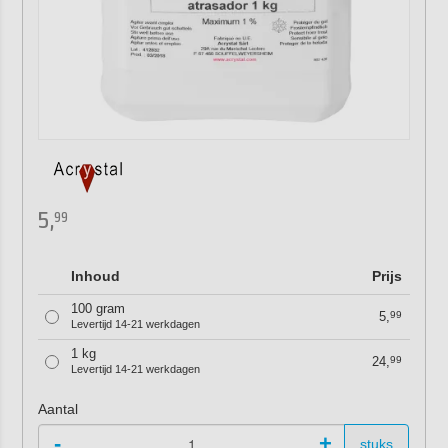
5,
99
Inhoud
Prijs
100 gram
5,
99
Levertijd 14-21 werkdagen
1 kg
24,
99
Levertijd 14-21 werkdagen
Aantal
-
+
stuks