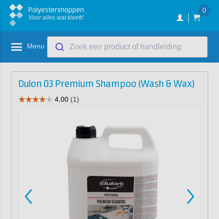
Polyestershoppen
0
Voor alles wat kleeft!
Menu
Zoek een product of handleiding
Dulon 03 Premium Shampoo (Wash & Wax)