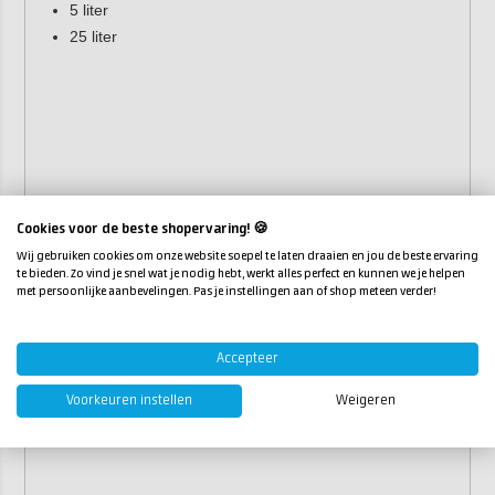
5 liter
25 liter
Cookies voor de beste shopervaring! 🍪
Wij gebruiken cookies om onze website soepel te laten draaien en jou de beste ervaring
te bieden. Zo vind je snel wat je nodig hebt, werkt alles perfect en kunnen we je helpen
met persoonlijke aanbevelingen. Pas je instellingen aan of shop meteen verder!
Accepteer
Voorkeuren instellen
Weigeren