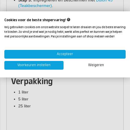
Stap 3:
impregneren en beschermen met
Dulon 43
(Teakbeschermer)
.
Cookies voor de beste shopervaring! 🍪
Wij gebruiken cookies om onze website soepel te laten draaien en jou de beste ervaring
te bieden. Zo vind je snel wat je nodig hebt, werkt alles perfect en kunnen we je helpen
met persoonlijke aanbevelingen. Pas je instellingen aan of shop meteen verder!
Accepteer
Voorkeuren instellen
Weigeren
Verpakking
1 liter
5 liter
25 liter