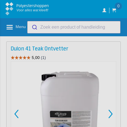
Polyestershoppen
0
Voor alles wat kleeft!
Menu
Zoek een product of handleiding
Dulon 41 Teak Ontvetter