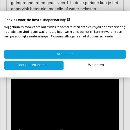
geïmpregneerd en geactiveerd. In deze periode kun je het
oppervlak beter niet met olie of water belasten.
Teak behandelen in 3
Cookies voor de beste shopervaring! 🍪
Wij gebruiken cookies om onze website soepel te laten draaien en jou de beste ervaring
stappen
te bieden. Zo vind je snel wat je nodig hebt, werkt alles perfect en kunnen we je helpen
met persoonlijke aanbevelingen. Pas je instellingen aan of shop meteen verder!
Stap 1:
ontvet het teak dek en de meubels met
Dulon
41 (Teak Ontvetter)
.
Stap 2:
diep reinigen en kleur herstellen met
Dulon 42
Accepteer
(Teak Schoon & Herstel)
.
Voorkeuren instellen
Weigeren
Stap 3:
impregneren en beschermen met Dulon 43
(Teakbeschermer).