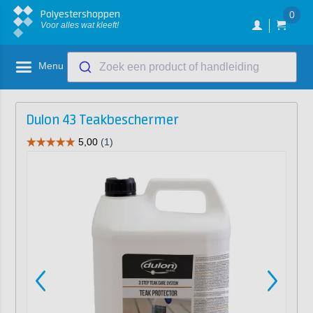
Polyestershoppen
0
Voor alles wat kleeft!
Menu
Zoek een product of handleiding
Dulon 43 Teakbeschermer