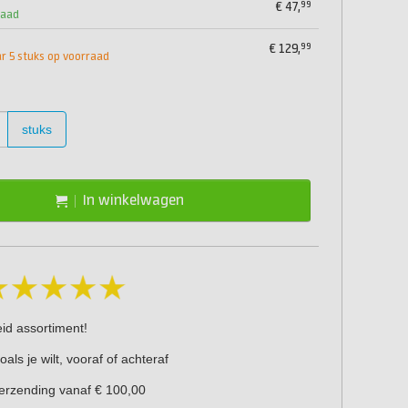
99
€
47,
raad
99
€
129,
 5 stuks op voorraad
stuks
In winkelwagen
eid assortiment!
oals je wilt, vooraf of achteraf
verzending vanaf € 100,00