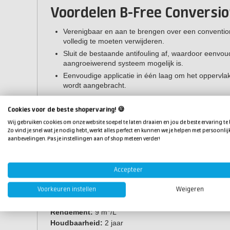
Voordelen B-Free Conversio
Verenigbaar en aan te brengen over een convention
volledig te moeten verwijderen.
Sluit de bestaande antifouling af, waardoor eenvo
aangroeiwerend systeem mogelijk is.
Eenvoudige applicatie in één laag om het oppervla
wordt aangebracht.
Eigenschappen
Cookies voor de beste shopervaring! 🍪
Wij gebruiken cookies om onze website soepel te laten draaien en jou de beste ervaring te
Verpakking
: 750 ml & 2,5 liter
Zo vind je snel wat je nodig hebt, werkt alles perfect en kunnen we je helpen met persoonlij
Kleur:
grijs
aanbevelingen. Pas je instellingen aan of shop meteen verder!
Glans:
mat
Mengverhouding:
4:1 in volume
Aanbevolen lagen:
1 laag
Accepteer
Kleefvrij:
2 uur (bij 25°C)
Voorkeuren instellen
Weigeren
Verwerkingstijd:
3 uur (bij 25°C)
Applicatie:
kwast of roller
2
Rendement:
9 m
/L
Houdbaarheid:
2 jaar