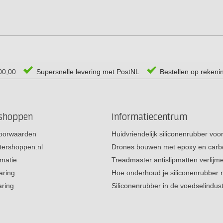
00,00
Supersnelle levering met PostNL
Bestellen op rekeni
rshoppen
Informatiecentrum
oorwaarden
Huidvriendelijk siliconenrubber vo
tershoppen.nl
Drones bouwen met epoxy en carb
rmatie
Treadmaster antislipmatten verlij
aring
Hoe onderhoud je siliconenrubber
aring
Siliconenrubber in de voedselindus