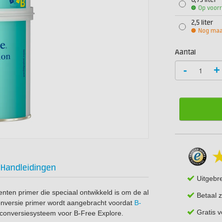
0,75 liter
Op voor
2,5 liter
Nog maar
Aantal
-
+
Handleidingen
Uitgebr
nten primer die speciaal ontwikkeld is om de al
Betaal z
conversie primer wordt aangebracht voordat
B-
Gratis 
 conversiesysteem voor B-Free Explore.