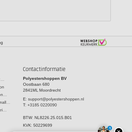
ng
Contactinformatie
Polyestershoppen BV
or…
Oostbaan 680
on
2841ML
Moordrecht
men…
E:
support@polyestershoppen.nl
 mall…
T:
+3185 0220090
tri…
BTW:
NL8226.25.015.B01
KVK:
50229699
1