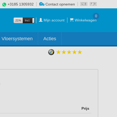
+3185 1305932
Contact opnemen
🇬🇧
🇫🇷
0
Mijn account
Winkelwagen
21%
Incl.
Excl.
Vloersystemen
Acties
Prijs