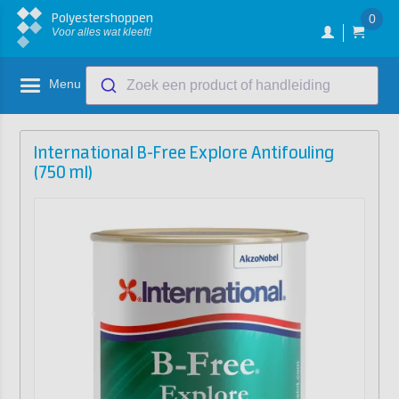
Polyestershoppen
0
Voor alles wat kleeft!
Menu
Zoek een product of handleiding
International B-Free Explore Antifouling
(750 ml)