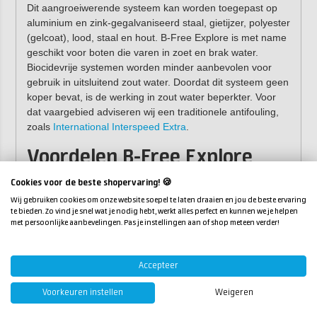
Dit aangroeiwerende systeem kan worden toegepast op
aluminium en zink-gegalvaniseerd staal, gietijzer, polyester
(gelcoat), lood, staal en hout. B-Free Explore is met name
geschikt voor boten die varen in zoet en brak water.
Biocidevrije systemen worden minder aanbevolen voor
gebruik in uitsluitend zout water. Doordat dit systeem geen
koper bevat, is de werking in zout water beperkter. Voor
dat vaargebied adviseren wij een traditionele antifouling,
zoals
International Interspeed Extra
.
Voordelen B-Free Explore
Biocidevrij (minimaliseert de impact op het aquatisch
Cookies voor de beste shopervaring! 🍪
ecosysteem).
Wij gebruiken cookies om onze website soepel te laten draaien en jou de beste ervaring
te bieden. Zo vind je snel wat je nodig hebt, werkt alles perfect en kunnen we je helpen
Goede prestaties voor meerdere seizoenen.
met persoonlijke aanbevelingen. Pas je instellingen aan of shop meteen verder!
Het gladde oppervlak zorgt voor efficiëntie en betere
prestaties van de boot. Eventuele aangroei is hierdoor
ook gemakkelijk te verwijderen.
Accepteer
Tip:
met het
Antifouling hulpmaterialenpakket
heb
Voorkeuren instellen
Weigeren
je direct alle materialen in huis!