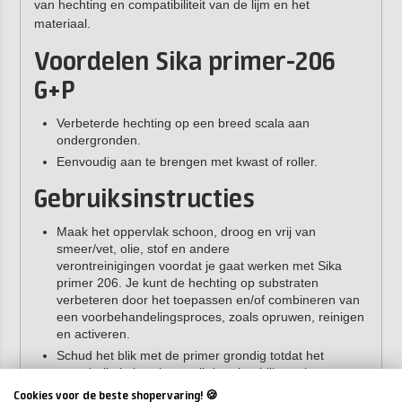
van hechting en compatibiliteit van de lijm en het
materiaal.
Voordelen Sika primer-206
G+P
Verbeterde hechting op een breed scala aan
ondergronden.
Eenvoudig aan te brengen met kwast of roller.
Gebruiksinstructies
Maak het oppervlak schoon, droog en vrij van
smeer/vet, olie, stof en andere
verontreinigingen voordat je gaat werken met Sika
primer 206. Je kunt de hechting op substraten
verbeteren door het toepassen en/of combineren van
een voorbehandelingsproces, zoals opruwen, reinigen
en activeren.
Schud het blik met de primer grondig totdat het
mengballetje hoorbaar vrij door het blik ratelt.
Blijf daarna nog een minuut schudden (de ideale
Cookies voor de beste shopervaring! 🍪