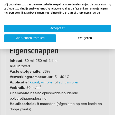
verwerkingstemperatuur ligt tussen 15°C en 25°C).
Wij gebruiken cookies om onze website soepel te laten draaien en jou de beste ervaring
Breng de primer nu met zorg aan zodat een
egale,
te bieden. Zo vind je snel wat je nodig hebt, werkt alles perfect en kunnen we je helpen
met persoonlijke aanbevelingen. Pas je instellingen aan of shop meteen verder!
dekkende primerlaag
wordt gevormd.
Sluit de verpakking zorgvuldig direct na elk gebruik.
Accepteer
Verbruik en applicatiemethode zijn afhankelijk van de
specifieke kenmerken van de ondergrond en het
Voorkeuren instellen
Weigeren
productieproces.
Eigenschappen
Inhoud:
30 ml, 250 ml, 1 liter
Kleur:
zwart
Vaste stofgehalte:
36%
Verwerkingstemperatuur:
5 - 40 °C
Applicatie:
kwast
,
viltroller
of
schuimroller
2
Verbruik:
50 ml/m
Chemische basis:
oplosmiddelhoudende
polyurethaanoplossing
Houdbaarheid:
9 maanden (afgesloten op een koele en
droge plaats)