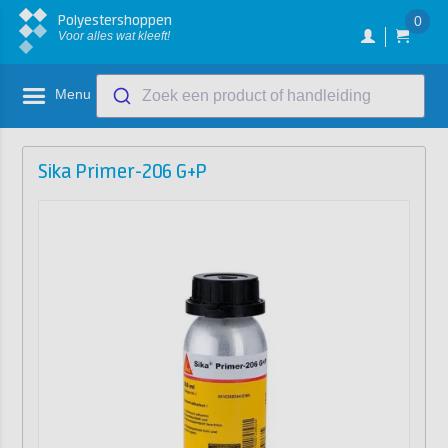
Polyestershoppen
0
Voor alles wat kleeft!
Menu
Zoek een product of handleiding
Sika Primer-206 G+P