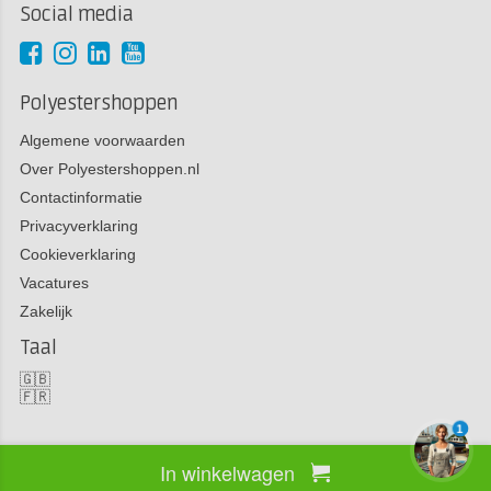
Social media
Polyestershoppen
Algemene voorwaarden
Over Polyestershoppen.nl
Contactinformatie
Privacyverklaring
Cookieverklaring
Vacatures
Zakelijk
Taal
🇬🇧
🇫🇷
1
In winkelwagen
Copyright 2026 Polyestershoppen bv