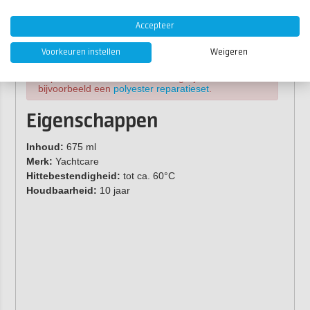
Accepteer
Voorkeuren instellen
Weigeren
Let op:
Yachtcare Leak Hero is een
noodoplossing
en geen permanente oplossing.
Repareer de schade zo snel mogelijk met
bijvoorbeeld een
polyester reparatieset
.
Eigenschappen
Inhoud:
675 ml
Merk:
Yachtcare
Hittebestendigheid:
tot ca. 60°C
Houdbaarheid:
10 jaar