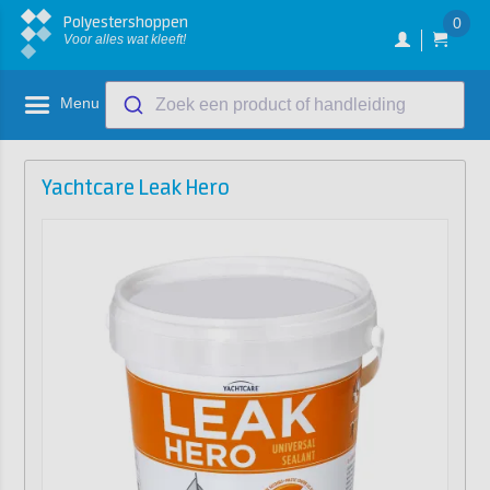
Polyestershoppen
0
Voor alles wat kleeft!
Menu
Zoek een product of handleiding
Yachtcare Leak Hero