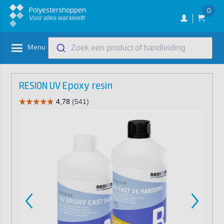
Polyestershoppen
0
Voor alles wat kleeft!
Menu
Zoek een product of handleiding
RESION UV Epoxy resin