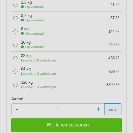
1,6 kg
41,
99
Op voorraad
3,2 kg
67,
99
Op voorraad
8 kg
144,
99
Op voorraad
16 kg
249,
99
Op voorraad
32 kg
439,
99
Levertijd 1-3 werkdagen
64 kg
799,
99
Levertijd 1-3 werkdagen
320 kg
3399,
99
Levertijd 1-3 werkdagen
Aantal
-
+
sets
In winkelwagen