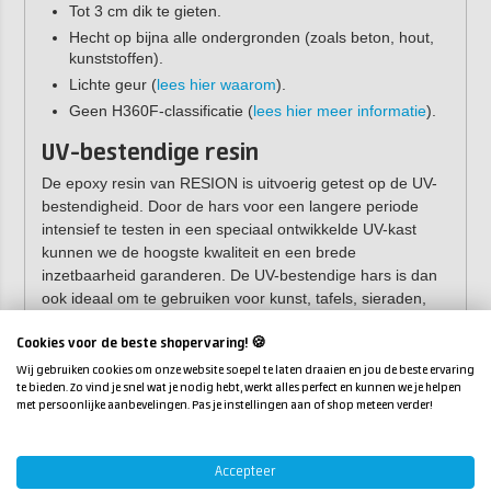
Tot 3 cm dik te gieten.
Hecht op bijna alle ondergronden (zoals beton, hout,
kunststoffen).
Lichte geur (
lees hier waarom
).
Geen H360F-classificatie (
lees hier meer informatie
).
UV-bestendige resin
De epoxy resin van RESION is uitvoerig getest op de UV-
bestendigheid. Door de hars voor een langere periode
intensief te testen in een speciaal ontwikkelde UV-kast
kunnen we de hoogste kwaliteit en een brede
inzetbaarheid garanderen. De UV-bestendige hars is dan
ook ideaal om te gebruiken voor kunst, tafels, sieraden,
aanrechtbladen en nog veel meer.
Cookies voor de beste shopervaring! 🍪
Wij gebruiken cookies om onze website soepel te laten draaien en jou de beste ervaring
te bieden. Zo vind je snel wat je nodig hebt, werkt alles perfect en kunnen we je helpen
met persoonlijke aanbevelingen. Pas je instellingen aan of shop meteen verder!
Accepteer