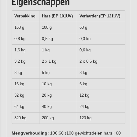
Eigenschappen
Verpakking
Hars (EP 101UV)
Verharder (EP 121UV)
160 g
100 g
60 g
0,8 kg
0,5 kg
0,3 kg
1,6 kg
1 kg
0,6 kg
3,2 kg
2 x 1 kg
2 x 0,6 kg
8 kg
5 kg
3 kg
16 kg
10 kg
6 kg
32 kg
20 kg
12 kg
64 kg
40 kg
24 kg
320 kg
200 kg
120 kg
Mengverhouding:
100:60 (100 gewichtsdelen hars : 60