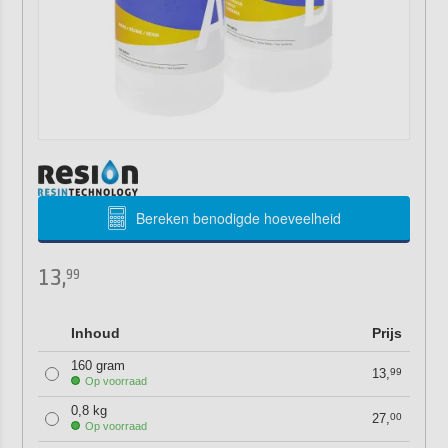
Bereken benodigde hoeveelheid
13,
99
Inhoud
Prijs
160 gram
13,
99
Op voorraad
0,8 kg
27,
00
Op voorraad