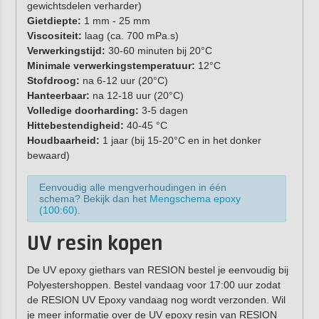
gewichtsdelen verharder)
Gietdiepte:
1 mm - 25 mm
Viscositeit:
laag (ca. 700 mPa.s)
Verwerkingstijd:
30-60 minuten bij 20°C
Minimale verwerkingstemperatuur:
12°C
Stofdroog:
na 6-12 uur (20°C)
Hanteerbaar:
na 12-18 uur (20°C)
Volledige doorharding:
3-5 dagen
Hittebestendigheid:
40-45 °C
Houdbaarheid:
1 jaar (bij 15-20°C en in het donker
bewaard)
Eenvoudig alle mengverhoudingen in één
schema? Bekijk dan het
Mengschema epoxy
(100:60)
.
UV resin kopen
De UV epoxy giethars van RESION bestel je eenvoudig bij
Polyestershoppen. Bestel vandaag voor 17:00 uur zodat
de RESION UV Epoxy vandaag nog wordt verzonden. Wil
je meer informatie over de UV epoxy resin van RESION