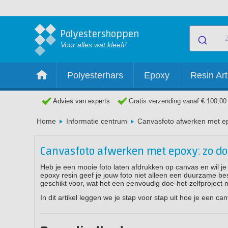
Polyestershoppen
Voor alles wat kleeft!
Polyesterhars
Epoxy
Resin Art
Advies van experts
Gratis verzending vanaf € 100,00
Home
Informatie centrum
Canvasfoto afwerken met ep
Canvasfoto afwerken met epoxy: zo doe
Heb je een mooie foto laten afdrukken op canvas en wil j
epoxy resin geef je jouw foto niet alleen een duurzame b
geschikt voor, wat het een eenvoudig doe-het-zelfproject 
In dit artikel leggen we je stap voor stap uit hoe je een c