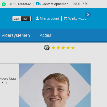
+3185 1305932
Contact opnemen
🇬🇧
🇫🇷
0
Mijn account
Winkelwagen
21%
Incl.
Excl.
Vloersystemen
Acties
eldere laag
r erg