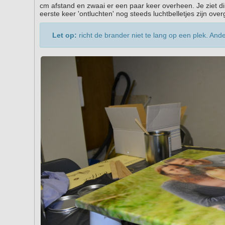
cm afstand en zwaai er een paar keer overheen. Je ziet di
eerste keer 'ontluchten' nog steeds luchtbelletjes zijn ov
Let op:
richt de brander niet te lang op een plek. Ande