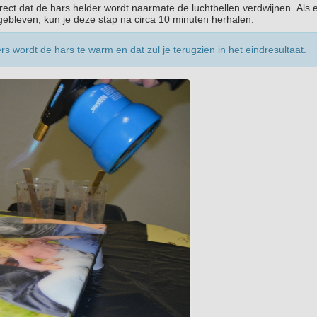
rect dat de hars helder wordt naarmate de luchtbellen verdwijnen. Als 
ergebleven, kun je deze stap na circa 10 minuten herhalen.
rs wordt de hars te warm en dat zul je terugzien in het eindresultaat.