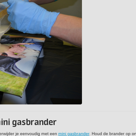
mini gasbrander
 verwijder je eenvoudig met een
mini gasbrander
. Houd de brander op o