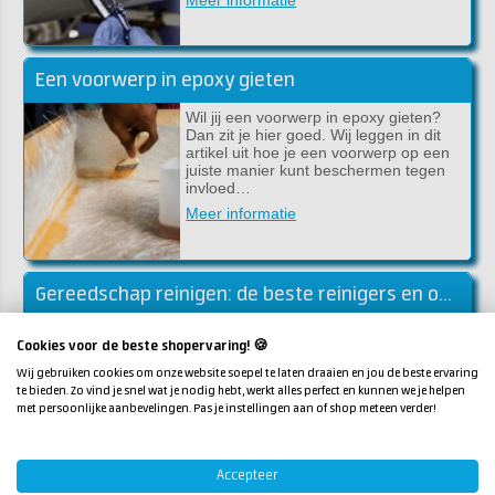
Een voorwerp in epoxy gieten
Wil jij een voorwerp in epoxy gieten?
Dan zit je hier goed. Wij leggen in dit
artikel uit hoe je een voorwerp op een
juiste manier kunt beschermen tegen
invloed…
Meer informatie
Gereedschap reinigen: de beste reinigers en ontvetters voor jouw klus
Of je nu werkt met epoxy, polyester of
Cookies voor de beste shopervaring! 🍪
lakken, een goede voorbereiding én
een schone afwerking maken het
Wij gebruiken cookies om onze website soepel te laten draaien en jou de beste ervaring
verschil. En dat begint (en eindigt) bij
te bieden. Zo vind je snel wat je nodig hebt, werkt alles perfect en kunnen we je helpen
schoon…
met persoonlijke aanbevelingen. Pas je instellingen aan of shop meteen verder!
Meer informatie
Accepteer