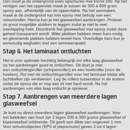
Dan moet je de ondergrond even opschuren met korrel 180. Na het
reinigen van het oppervlak maak je tussen de 300 à 800 gram
epoxy aan, afhankelijk van de oppervlakte. Na het aanmaken,
maak je de ondergrond nat met epoxy met behulp van een
veloursroller. Hierna kun je het glasweefsel aanbrengen. Probeer
zo groot mogelijke stukken te leggen zodat je niet te veel
overlapping hebt. Doordrenk het glasweefsel met epoxy zodat deze
geheel transparant wordt. Witte plekken hebben meer hars nodig
en glimmende plakken hebben teveel hars. Overtollige hars kun je
eenvoudig weghalen met een lamineerspatel.
Stap 6. Het laminaat ontluchten
Het is voor optimale hechting belangrijk om elke laag glasweefsel
na het aanbrengen goed te ontluchten. Dit doet je met
een ontluchtingsroller (schijvenroller) en een hoekroller (voor de
hoeken). Rol met de ontluchtingsroller over het laminaat totdat alle
luchtbellen zijn verdwenen. Leg de rollers tussendoor in de aceton
zodat de epoxy die er nog aan zit niet hard wordt. Na het
aanbrengen van elke laag ontlucht je opnieuw.
Stap 7. Aanbrengen van meerdere lagen
glasweefsel
Je kunt nu direct meerdere lagen glasweefsel aanbrengen. Voor
het bekleden van hout zijn 2 lagen 200 à 300 grams glasweefsel of
keperweefsel voldoende. Dit geeft een dikte van ongeveer 1 mm.
Voor schuimobjecten (EPS of piepschuim) geven 2 tot 4 lagen