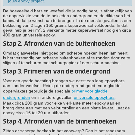
jouw epoxy project.
De hoeveelheid hars en weefsel die je nodig hebt, is afhankelijk van
de oppervlakte van de te bekleden ondergrond en de dikte van het
laminaat dat je wenst aan te brengen. In de meeste gevallen is een
bekleding van 2 lagen 160 grams keperweefsel voldoende. In dat
2
geval heb je
per
m
, 2 vierkante meter keperweefsel nodig en circa
400 gram universele epoxy.
Stap 2. Afronden van de buitenhoeken
Omdat glasweefsel niet goed om scherpe hoeken heen lamineert,
is het verstandig om scherpe buitenhoeken af te ronden door ze te
slijpen of te schuren met schuurpapier of een schuurmachine.
Stap 3. Primeren van de ondergrond
Voor een goede hechting brengen we eerst een laag epoxyhars
aan zonder weefsel. Reinig de ondergrond goed. Voor gladde
oppervlaktes gebruik je de speciale
primer voor gladde
ondergronden
en in andere gevallen
universele epoxyhars
.
Maak circa 200 gram voor elke vierkante meter epoxy aan en
breng deze aan met een veloursroller en een platte kwast. Laat de
epoxy circa 16 tot 20 uur uitharden.
Stap 4. Afronden van de binnenhoeken
Zitten er scherpe hoeken in het voorwerp? Dan is het raadzaam