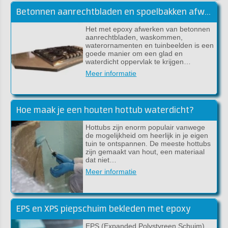
Betonnen aanrechtbladen en spoelbakken afwerken met epoxy
Het met epoxy afwerken van betonnen
aanrechtbladen, waskommen,
waterornamenten en tuinbeelden is een
goede manier om een glad en
waterdicht oppervlak te krijgen…
Meer informatie
Hoe maak je een houten hottub waterdicht?
Hottubs zijn enorm populair vanwege
de mogelijkheid om heerlijk in je eigen
tuin te ontspannen. De meeste hottubs
zijn gemaakt van hout, een materiaal
dat niet…
Meer informatie
EPS en XPS piepschuim bekleden met epoxy
EPS (Expanded Polystyreen Schuim)