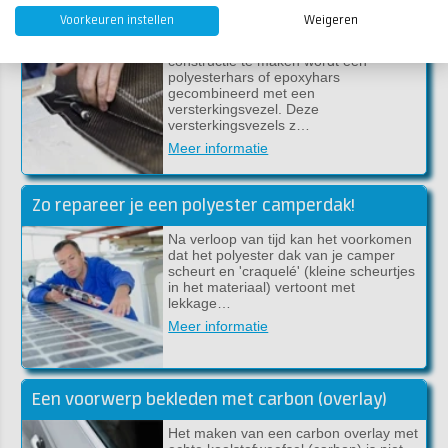
De verschillen tussen glasweefsel, koolstofweefsel en aramideweefsel
Voorkeuren instellen
Weigeren
Om een ijzersterke, maar toch lichte
constructie te maken wordt een
polyesterhars of epoxyhars
gecombineerd met een
versterkingsvezel. Deze
versterkingsvezels z…
Meer informatie
Zo repareer je een polyester camperdak!
Na verloop van tijd kan het voorkomen
dat het polyester dak van je camper
scheurt en 'craquelé' (kleine scheurtjes
in het materiaal) vertoont met
lekkage…
Meer informatie
Een voorwerp bekleden met carbon (overlay)
Het maken van een carbon overlay met