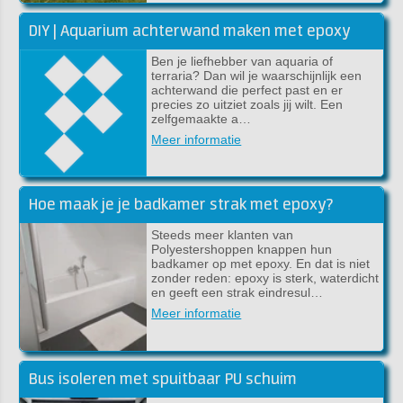
DIY | Aquarium achterwand maken met epoxy
Ben je liefhebber van aquaria of
terraria? Dan wil je waarschijnlijk een
achterwand die perfect past en er
precies zo uitziet zoals jij wilt. Een
zelfgemaakte a…
Meer informatie
Hoe maak je je badkamer strak met epoxy?
Steeds meer klanten van
Polyestershoppen knappen hun
badkamer op met epoxy. En dat is niet
zonder reden: epoxy is sterk, waterdicht
en geeft een strak eindresul…
Meer informatie
Bus isoleren met spuitbaar PU schuim