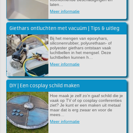
laten…
Meer informatie
Giethars ontluchten met vacuüm | Tips & uitleg
Bij het mengen van epoxyhars,
siliconenrubber, polyurethaan- of
polyester giethars ontstaan vaak
luchtbellen in het mengsel. Deze
luchtbellen kunnen h…
Meer informatie
DIY | Een cosplay schild maken
Hoe maak je zelf zo’n gaaf schild die je
vaak op TV of op cosplay conferenties
ziet? Je kunt er een maken uit metaal
maar dat is erg zwaar en voor de
mees…
Meer informatie