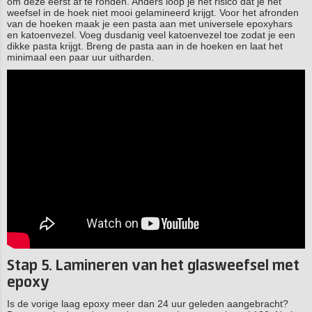
om deze eerst af te ronden. Anders loop je het risico dat je het
weefsel in de hoek niet mooi gelamineerd krijgt. Voor het afronden
van de hoeken maak je een pasta aan met universele epoxyhars
en katoenvezel. Voeg dusdanig veel katoenvezel toe zodat je een
dikke pasta krijgt. Breng de pasta aan in de hoeken en laat het
minimaal een paar uur uitharden.
Stap 5. Lamineren van het glasweefsel met
epoxy
Is de vorige laag epoxy meer dan 24 uur geleden aangebracht?