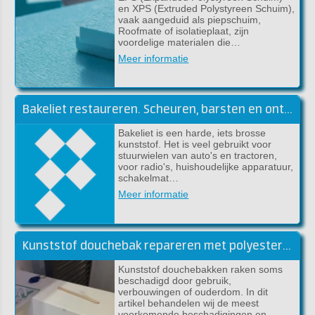
en XPS (Extruded Polystyreen Schuim),
vaak aangeduid als piepschuim,
Roofmate of isolatieplaat, zijn
voordelige materialen die…
Meer informatie
Bakeliet restaureren. Scheuren, barsten en ontbrekende stukken
Bakeliet is een harde, iets brosse
kunststof. Het is veel gebruikt voor
stuurwielen van auto's en tractoren,
voor radio's, huishoudelijke apparatuur,
schakelmat…
Meer informatie
Kunststof douchebak repareren met polyester of epoxy
Kunststof douchebakken raken soms
beschadigd door gebruik,
verbouwingen of ouderdom. In dit
artikel behandelen wij de meest
voorkomende beschadigingen en