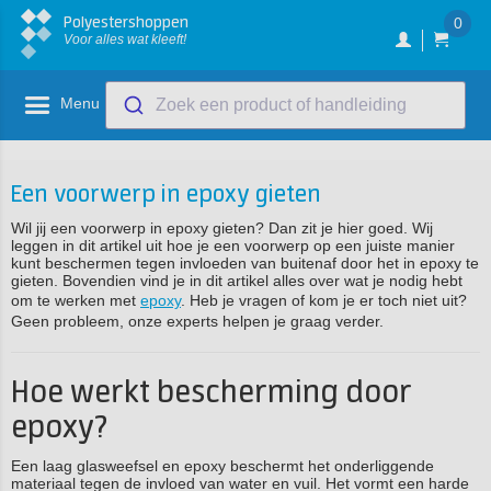
Polyestershoppen
0
Voor alles wat kleeft!
Menu
Zoek een product of handleiding
Een voorwerp in epoxy gieten
Wil jij een voorwerp in epoxy gieten? Dan zit je hier goed. Wij
leggen in dit artikel uit hoe je een voorwerp op een juiste manier
kunt beschermen tegen invloeden van buitenaf door het in epoxy te
gieten. Bovendien vind je in dit artikel alles over wat je nodig hebt
om te werken met
epoxy
. Heb je vragen of kom je er toch niet uit?
Geen probleem, onze experts helpen je graag verder.
Hoe werkt bescherming door
epoxy?
Een laag glasweefsel en epoxy beschermt het onderliggende
materiaal tegen de invloed van water en vuil. Het vormt een harde