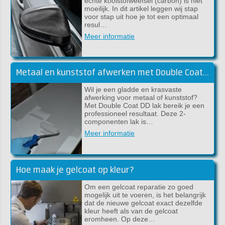
echte koolstofweefsel (carbon) is niet
moeilijk. In dit artikel leggen wij stap
voor stap uit hoe je tot een optimaal
resul…
Meer informatie
Metaal en kunststof afwerken met Double Coat DD lak
Wil je een gladde en krasvaste
afwerking voor metaal of kunststof?
Met Double Coat DD lak bereik je een
professioneel resultaat. Deze 2-
componenten lak is…
Meer informatie
Hoe maak je gelcoat op kleur?
Om een gelcoat reparatie zo goed
mogelijk uit te voeren, is het belangrijk
dat de nieuwe gelcoat exact dezelfde
kleur heeft als van de gelcoat
eromheen. Op deze…