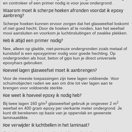
en controleer of een primer nodig is voor jouw ondergrond.
Waarom moet ik scherpe hoeken afronden voordat ik epoxy
aanbreng?
Scherpe hoeken kunnen ervoor zorgen dat het glasweefsel loskomt
of niet goed hecht. Door de hoeken af te ronden, kan het weefsel
mooi aansluiten en voorkom je luchtinsluitingen of zwakke plekken.
Heb ik altijd een primer nodig?
Nee, alleen op gladde, niet-poreuze ondergronden zoals metaal of
kunststof is een epoxyprimer nodig voor goede hechting. Op
ondergronden als hout, beton of gips kun je direct universele
epoxyhars gebruiken.
Hoeveel lagen glasweefsel moet ik aanbrengen?
Voor de meeste toepassingen zijn twee lagen voldoende. Voor
schuimobjecten raden we aan om drie tot vier lagen aan te
brengen voor voldoende sterkte.
Hoe weet ik hoeveel epoxy ik nodig heb?
2
2
Bij twee lagen 160 g/m
glasweefsel gebruik je ongeveer 2 m
weefsel en 400 gram epoxy per vierkante meter ondergrond. Je
kunt dit berekenen op basis van je oppervlak en gewenste
laminaatdikte.
Hoe verwijder ik luchtbellen in het laminaat?