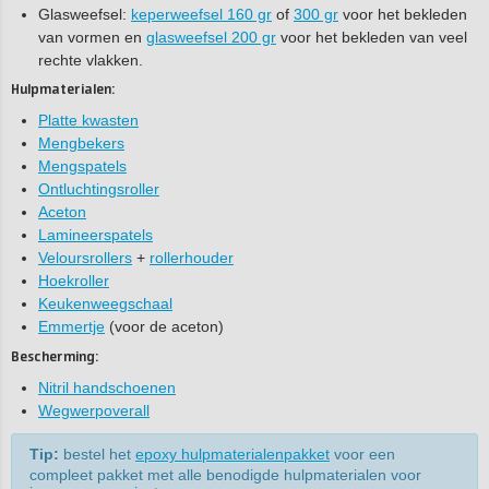
Glasweefsel:
keperweefsel 160 gr
of
300 gr
voor het bekleden
van vormen en
glasweefsel 200 gr
voor het bekleden van veel
rechte vlakken.
Hulpmaterialen:
Platte kwasten
Mengbekers
Mengspatels
Ontluchtingsroller
Aceton
Lamineerspatels
Veloursrollers
+
rollerhouder
Hoekroller
Keukenweegschaal
Emmertje
(voor de aceton)
Bescherming:
Nitril handschoenen
Wegwerpoverall
Tip:
bestel het
epoxy hulpmaterialenpakket
voor een
compleet pakket met alle benodigde hulpmaterialen voor