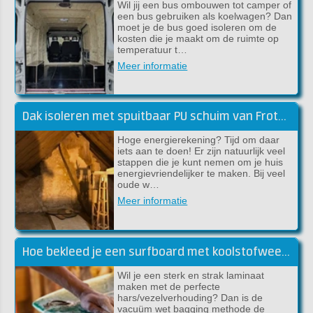
Wil jij een bus ombouwen tot camper of
een bus gebruiken als koelwagen? Dan
moet je de bus goed isoleren om de
kosten die je maakt om de ruimte op
temperatuur t…
Meer informatie
Dak isoleren met spuitbaar PU schuim van Froth-Pak
Hoge energierekening? Tijd om daar
iets aan te doen! Er zijn natuurlijk veel
stappen die je kunt nemen om je huis
energievriendelijker te maken. Bij veel
oude w…
Meer informatie
Hoe bekleed je een surfboard met koolstofweefsel en epoxy?
Wil je een sterk en strak laminaat
maken met de perfecte
hars/vezelverhouding? Dan is de
vacuüm wet bagging methode de