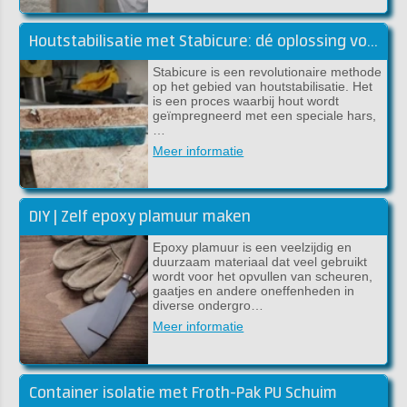
Houtstabilisatie met Stabicure: dé oplossing voor sterk en duurzaam hout
Stabicure is een revolutionaire methode
op het gebied van houtstabilisatie. Het
is een proces waarbij hout wordt
geïmpregneerd met een speciale hars,
…
Meer informatie
DIY | Zelf epoxy plamuur maken
Epoxy plamuur is een veelzijdig en
duurzaam materiaal dat veel gebruikt
wordt voor het opvullen van scheuren,
gaatjes en andere oneffenheden in
diverse ondergro…
Meer informatie
Container isolatie met Froth-Pak PU Schuim