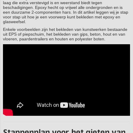
laag die extra verstevigd is en weerstand biedt tegen
beschadigingen. Epoxy hecht op vrijwel alle ondergronden en is
een duurzame 2-componenten hars. In dit artikel leggen wij je stap
voor stap uit hoe je een voorwerp kunt bekleden met epoxy en
glasweefsel.
Enkele voorbeelden zijn het bekleden van kunstwerken bestaande
uit EPS of piepschuim, het bekleden van gips, beton, hout en van
vloeren, paardentrailers en houten en polyester boten.
Stappenplan voor het gieten van