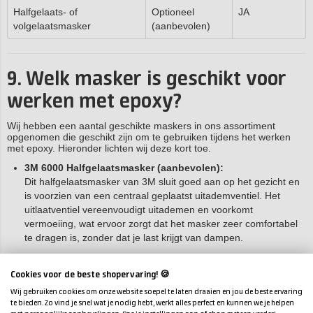
Halfgelaats- of
Optioneel
JA
volgelaatsmasker
(aanbevolen)
9. Welk masker is geschikt voor
werken met epoxy?
Wij hebben een aantal geschikte maskers in ons assortiment
opgenomen die geschikt zijn om te gebruiken tijdens het werken
met epoxy. Hieronder lichten wij deze kort toe.
3M 6000 Halfgelaatsmasker (aanbevolen):
Dit halfgelaatsmasker van 3M sluit goed aan op het gezicht en
is voorzien van een centraal geplaatst uitademventiel. Het
uitlaatventiel vereenvoudigt uitademen en voorkomt
vermoeiing, wat ervoor zorgt dat het masker zeer comfortabel
te dragen is, zonder dat je last krijgt van dampen.
Een halfgelaatsmasker van 3M staat voor kwaliteit en comfort.
Cookies voor de beste shopervaring! 🍪
Het uitademventiel van het masker zorgt voor een grotere
Wij gebruiken cookies om onze website soepel te laten draaien en jou de beste ervaring
duurzaamheid en is tevens eenvoudig schoon te houden. Het
te bieden. Zo vind je snel wat je nodig hebt, werkt alles perfect en kunnen we je helpen
masker is daarnaast zacht en erg licht van gewicht. Voor het