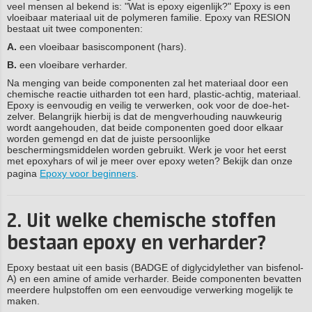
veel mensen al bekend is: "Wat is epoxy eigenlijk?" Epoxy is een
vloeibaar materiaal uit de polymeren familie. Epoxy van RESION
bestaat uit twee componenten:
A.
een vloeibaar basiscomponent (hars).
B.
een vloeibare verharder.
Na menging van beide componenten zal het materiaal door een
chemische reactie uitharden tot een hard, plastic-achtig, materiaal.
Epoxy is eenvoudig en veilig te verwerken, ook voor de doe-het-
zelver. Belangrijk hierbij is dat de mengverhouding nauwkeurig
wordt aangehouden, dat beide componenten goed door elkaar
worden gemengd en dat de juiste persoonlijke
beschermingsmiddelen worden gebruikt. Werk je voor het eerst
met epoxyhars of wil je meer over epoxy weten? Bekijk dan onze
pagina
Epoxy voor beginners
.
2. Uit welke chemische stoffen
bestaan epoxy en verharder?
Epoxy bestaat uit een basis (BADGE of diglycidylether van bisfenol-
A) en een amine of amide verharder. Beide componenten bevatten
meerdere hulpstoffen om een eenvoudige verwerking mogelijk te
maken.