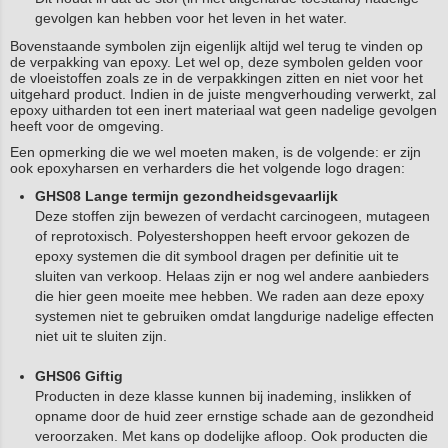
gevolgen kan hebben voor het leven in het water.
Bovenstaande symbolen zijn eigenlijk altijd wel terug te vinden op
de verpakking van epoxy. Let wel op, deze symbolen gelden voor
de vloeistoffen zoals ze in de verpakkingen zitten en niet voor het
uitgehard product. Indien in de juiste mengverhouding verwerkt, zal
epoxy uitharden tot een inert materiaal wat geen nadelige gevolgen
heeft voor de omgeving.
Een opmerking die we wel moeten maken, is de volgende: er zijn
ook epoxyharsen en verharders die het volgende logo dragen:
GHS08 Lange termijn gezondheidsgevaarlijk
Deze stoffen zijn bewezen of verdacht carcinogeen, mutageen
of reprotoxisch. Polyestershoppen heeft ervoor gekozen de
epoxy systemen die dit symbool dragen per definitie uit te
sluiten van verkoop. Helaas zijn er nog wel andere aanbieders
die hier geen moeite mee hebben. We raden aan deze epoxy
systemen niet te gebruiken omdat langdurige nadelige effecten
niet uit te sluiten zijn.
GHS06 Giftig
Producten in deze klasse kunnen bij inademing, inslikken of
opname door de huid zeer ernstige schade aan de gezondheid
veroorzaken. Met kans op dodelijke afloop. Ook producten die