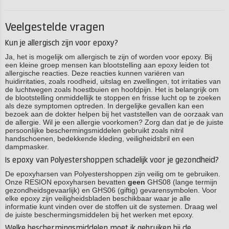
Veelgestelde vragen
Kun je allergisch zijn voor epoxy?
Ja, het is mogelijk om allergisch te zijn of worden voor epoxy. Bij
een kleine groep mensen kan blootstelling aan epoxy leiden tot
allergische reacties. Deze reacties kunnen variëren van
huidirritaties, zoals roodheid, uitslag en zwellingen, tot irritaties van
de luchtwegen zoals hoestbuien en hoofdpijn. Het is belangrijk om
de blootstelling onmiddellijk te stoppen en frisse lucht op te zoeken
als deze symptomen optreden. In dergelijke gevallen kan een
bezoek aan de dokter helpen bij het vaststellen van de oorzaak van
de allergie. Wil je een allergie voorkomen? Zorg dan dat je de juiste
persoonlijke beschermingsmiddelen gebruikt zoals nitril
handschoenen, bedekkende kleding, veiligheidsbril en een
dampmasker.
Is epoxy van Polyestershoppen schadelijk voor je gezondheid?
De epoxyharsen van Polyestershoppen zijn veilig om te gebruiken.
Onze RESION epoxyharsen bevatten
geen
GHS08 (lange termijn
gezondheidsgevaarlijk) en GHS06 (giftig) gevarensymbolen. Voor
elke epoxy zijn veiligheidsbladen beschikbaar waar je alle
informatie kunt vinden over de stoffen uit de systemen. Draag wel
de juiste beschermingsmiddelen bij het werken met epoxy.
Welke beschermingsmiddelen moet ik gebruiken bij de