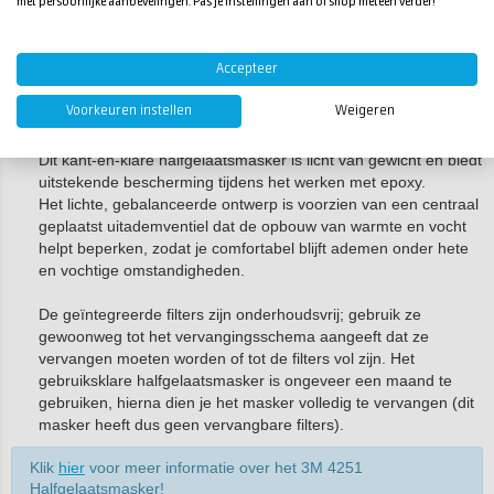
met persoonlijke aanbevelingen. Pas je instellingen aan of shop meteen verder!
dampmasker heb je twee A2 filters nodig die eenvoudig aan
elke kant van het masker worden gemonteerd.
Accepteer
Klik
hier
voor meer informatie over het 3M 6000
Halfgelaatsmasker!
Voorkeuren instellen
Weigeren
3M 4251 Halfgelaatsmasker:
Dit kant-en-klare halfgelaatsmasker is licht van gewicht en biedt
uitstekende bescherming tijdens het werken met epoxy.
Het lichte, gebalanceerde ontwerp is voorzien van een centraal
geplaatst uitademventiel dat de opbouw van warmte en vocht
helpt beperken, zodat je comfortabel blijft ademen onder hete
en vochtige omstandigheden.
De geïntegreerde filters zijn onderhoudsvrij; gebruik ze
gewoonweg tot het vervangingsschema aangeeft dat ze
vervangen moeten worden of tot de filters vol zijn. Het
gebruiksklare halfgelaatsmasker is ongeveer een maand te
gebruiken, hierna dien je het masker volledig te vervangen (dit
masker heeft dus geen vervangbare filters).
Klik
hier
voor meer informatie over het 3M 4251
Halfgelaatsmasker!