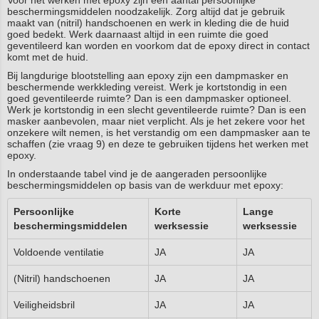
Voor het werken met epoxy zijn een aantal persoonlijke
beschermingsmiddelen noodzakelijk. Zorg altijd dat je gebruik
maakt van (nitril) handschoenen en werk in kleding die de huid
goed bedekt. Werk daarnaast altijd in een ruimte die goed
geventileerd kan worden en voorkom dat de epoxy direct in contact
komt met de huid.
Bij langdurige blootstelling aan epoxy zijn een dampmasker en
beschermende werkkleding vereist. Werk je kortstondig in een
goed geventileerde ruimte? Dan is een dampmasker optioneel.
Werk je kortstondig in een slecht geventileerde ruimte? Dan is een
masker aanbevolen, maar niet verplicht. Als je het zekere voor het
onzekere wilt nemen, is het verstandig om een dampmasker aan te
schaffen (zie vraag 9) en deze te gebruiken tijdens het werken met
epoxy.
In onderstaande tabel vind je de aangeraden persoonlijke
beschermingsmiddelen op basis van de werkduur met epoxy:
Persoonlijke
Korte
Lange
beschermingsmiddelen
werksessie
werksessie
Voldoende ventilatie
JA
JA
(Nitril) handschoenen
JA
JA
Veiligheidsbril
JA
JA