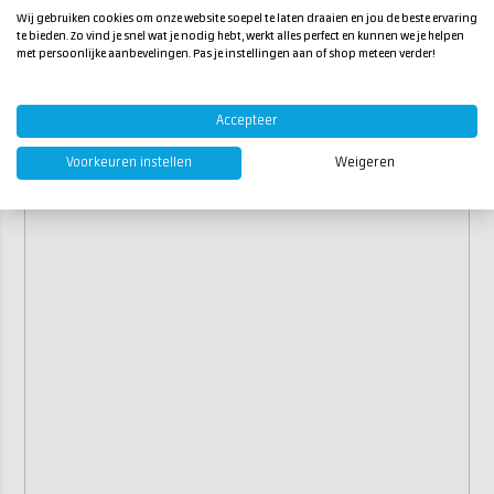
Wij gebruiken cookies om onze website soepel te laten draaien en jou de beste ervaring
te bieden. Zo vind je snel wat je nodig hebt, werkt alles perfect en kunnen we je helpen
met persoonlijke aanbevelingen. Pas je instellingen aan of shop meteen verder!
Accepteer
Voorkeuren instellen
Weigeren