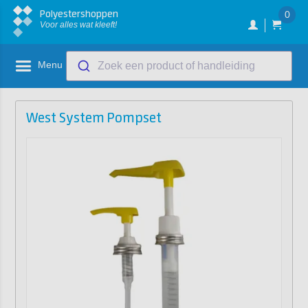
Polyestershoppen
0
Voor alles wat kleeft!
Menu
Zoek een product of handleiding
West System Pompset