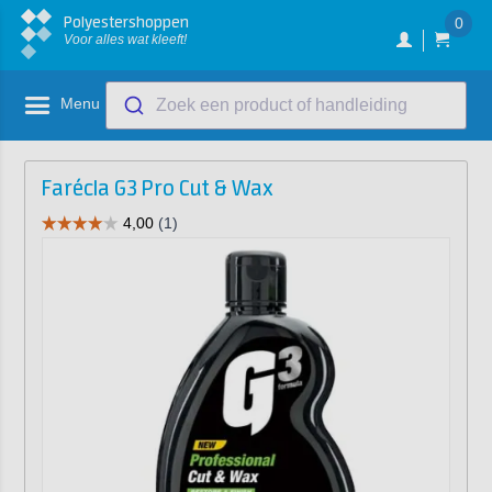
Polyestershoppen
0
Voor alles wat kleeft!
Menu
Zoek een product of handleiding
Farécla G3 Pro Cut & Wax