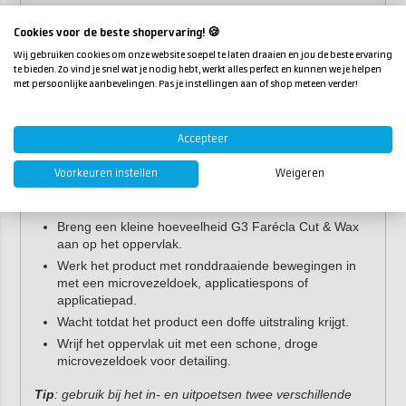
Verwijdert kleine oneffenheden in de lak, zoals swirls,
hologrammen en oxidatie.
Cookies voor de beste shopervaring! 🍪
Laat een beschermende laag carnaubawas achter.
Wij gebruiken cookies om onze website soepel te laten draaien en jou de beste ervaring
te bieden. Zo vind je snel wat je nodig hebt, werkt alles perfect en kunnen we je helpen
Geeft een diepe hoogglansafwerking.
met persoonlijke aanbevelingen. Pas je instellingen aan of shop meteen verder!
Ook machinaal te verwerken met een wollen pad of
een harde foampad.
Accepteer
Gebruiksaanwijzing
Voorkeuren instellen
Weigeren
Reinig het oppervlak met een geschikte
shampoo.
Droog het oppervlak goed met een
droogdoek
.
Breng een kleine hoeveelheid G3 Farécla Cut & Wax
aan op het oppervlak.
Werk het product met ronddraaiende bewegingen in
met een microvezeldoek, applicatiespons of
applicatiepad.
Wacht totdat het product een doffe uitstraling krijgt.
Wrijf het oppervlak uit met een schone, droge
microvezeldoek voor detailing.
Tip
: gebruik bij het in- en uitpoetsen twee verschillende