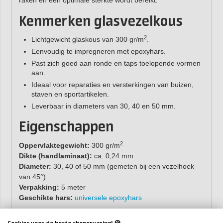
raken en een optimale sterkte wordt bereikt.
Kenmerken glasvezelkous
2
Lichtgewicht glaskous van 300 gr/m
.
Eenvoudig te impregneren met epoxyhars.
Past zich goed aan ronde en taps toelopende vormen
aan.
Ideaal voor reparaties en versterkingen van buizen,
staven en sportartikelen.
Leverbaar in diameters van 30, 40 en 50 mm.
Eigenschappen
2
Oppervlaktegewicht:
300 gr/m
Dikte (handlaminaat):
ca. 0,24 mm
Diameter:
30, 40 of 50 mm (gemeten bij een vezelhoek
van 45°)
Verpakking:
5 meter
Geschikte hars:
universele epoxyhars
Zoek je een zwaardere uitvoering voor