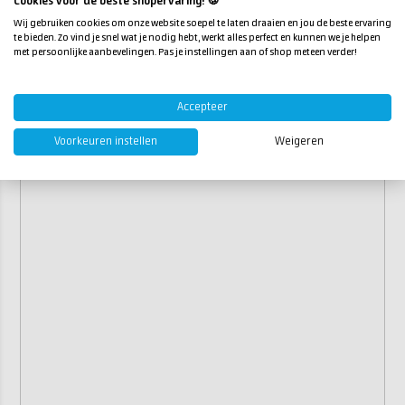
Cookies voor de beste shopervaring! 🍪
toepassingen waarbij extra sterkte gewenst is?
Deze glaskous is ook verkrijgbaar in een
650
Wij gebruiken cookies om onze website soepel te laten draaien en jou de beste ervaring
2
gr/m
uitvoering
.
te bieden. Zo vind je snel wat je nodig hebt, werkt alles perfect en kunnen we je helpen
met persoonlijke aanbevelingen. Pas je instellingen aan of shop meteen verder!
Accepteer
Voorkeuren instellen
Weigeren