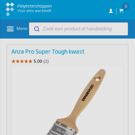
Polyestershoppen
0
Voor alles wat kleeft!
Menu
Zoek een product of handleiding
Anza Pro Super Tough kwast