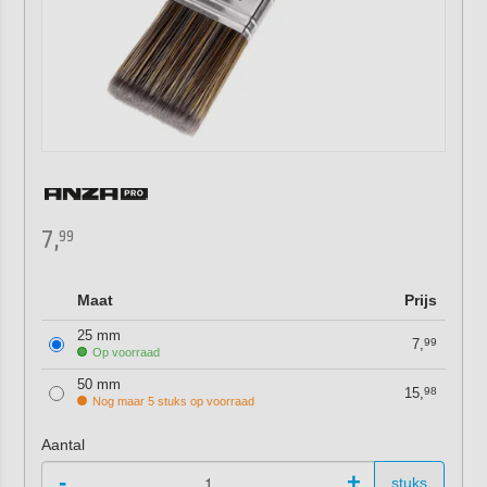
7,
99
Maat
Prijs
25 mm
7,
99
Op voorraad
50 mm
15,
98
Nog maar 5 stuks op voorraad
Aantal
-
+
stuks