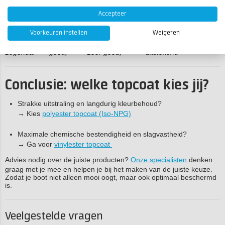
UV & kleur
●●●
●
Accepteer
Slagvastheid
●●
●●●
Voorkeuren instellen
Weigeren
Legenda: ● = goed, ●● = zeer goed, ●●● = uitstekend
Conclusie: welke topcoat kies jij?
Strakke uitstraling en langdurig kleurbehoud?
→ Kies
polyester topcoat (Iso-NPG)
Maximale chemische bestendigheid en slagvastheid?
→ Ga voor
vinylester topcoat
Advies nodig over de juiste producten?
Onze specialisten
denken
graag met je mee en helpen je bij het maken van de juiste keuze.
Zodat je boot niet alleen mooi oogt, maar ook optimaal beschermd
is.
Veelgestelde vragen