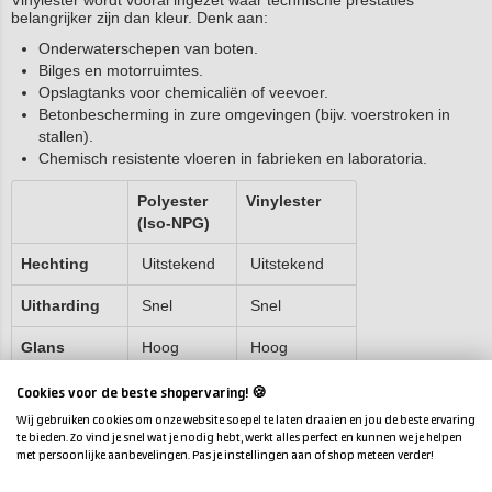
Vinylester wordt vooral ingezet waar technische prestaties
belangrijker zijn dan kleur. Denk aan:
Onderwaterschepen van boten.
Bilges en motorruimtes.
Opslagtanks voor chemicaliën of veevoer.
Betonbescherming in zure omgevingen (bijv. voerstroken in
stallen).
Chemisch resistente vloeren in fabrieken en laboratoria.
Polyester
Vinylester
(Iso-NPG)
Hechting
Uitstekend
Uitstekend
Uitharding
Snel
Snel
Glans
Hoog
Hoog
Temperatuur
●
●● (tot
Cookies voor de beste shopervaring! 🍪
120°C)
Wij gebruiken cookies om onze website soepel te laten draaien en jou de beste ervaring
te bieden. Zo vind je snel wat je nodig hebt, werkt alles perfect en kunnen we je helpen
Chemische
●●
●●●
met persoonlijke aanbevelingen. Pas je instellingen aan of shop meteen verder!
resistentie