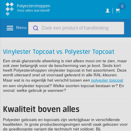
Polyestershoppen
0
Voor alles wat kleeft!
Menu
Zoek een product of handleiding
Vinylester Topcoat vs. Polyester Topcoat
Een strak glanzende afwerking is niet alleen mooi om te zien, maar
ook zeer belangrijk voor de bescherming van je boot. Sinds kort
heeft Polyestershoppen vinylester topcoat in het assortiment. Deze
wordt uiteraard snel uit voorraad geleverd in alle RAL-kleuren.
Maar wat is nu eigenlijk het verschil tussen een
polyester topcoat
en een vinylester topcoat? Welke soorten topcoat bestaan er? En
vooral: welke gebruik je wanneer?
Kwaliteit boven alles
Polyester gelcoats en topcoats zijn verkrijgbaar in verschillende
kwaliteiten. In grote productieomgevingen wordt vaak gekozen voor
de goedkoopste variant die technisch nét voldoet. Bij