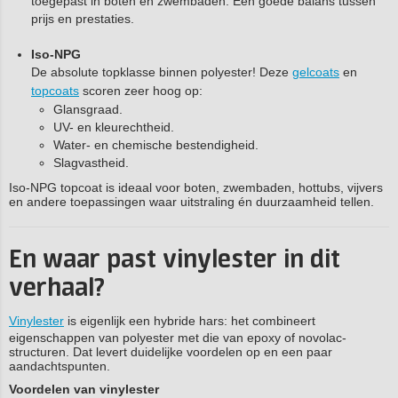
toegepast in boten en zwembaden. Een goede balans tussen
prijs en prestaties.
Iso-NPG
De absolute topklasse binnen polyester! Deze
gelcoats
en
topcoats
scoren zeer hoog op:
Glansgraad.
UV- en kleurechtheid.
Water- en chemische bestendigheid.
Slagvastheid.
Iso-NPG topcoat is ideaal voor boten, zwembaden, hottubs, vijvers
en andere toepassingen waar uitstraling én duurzaamheid tellen.
En waar past vinylester in dit
verhaal?
Vinylester
is eigenlijk een hybride hars: het combineert
eigenschappen van polyester met die van epoxy of novolac-
structuren. Dat levert duidelijke voordelen op en een paar
aandachtspunten.
Voordelen van vinylester