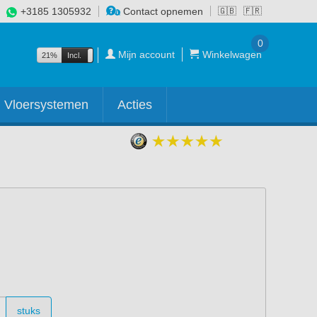
+3185 1305932
Contact opnemen
🇬🇧
🇫🇷
0
Mijn account
Winkelwagen
21%
Incl.
Excl.
Vloersystemen
Acties
stuks