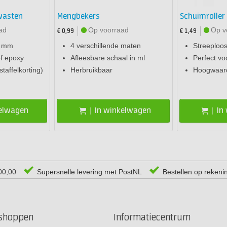
wasten
Mengbekers
Schuimroller
ad
Op voorraad
Op v
€ 0,99
€ 1,49
0 mm
4 verschillende maten
Streeploos
of epoxy
Afleesbare schaal in ml
Perfect vo
staffelkorting)
Herbruikbaar
Hoogwaardi
kelwagen
In winkelwagen
In
00,00
Supersnelle levering met PostNL
Bestellen op rekeni
rshoppen
Informatiecentrum