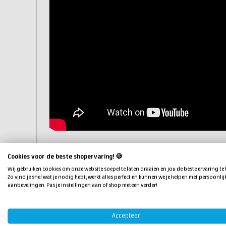
Eigenschappen
Cookies voor de beste shopervaring! 🍪
Kleur:
transparant
Wij gebruiken cookies om onze website soepel te laten draaien en jou de beste ervaring te
Zo vind je snel wat je nodig hebt, werkt alles perfect en kunnen we je helpen met persoonlij
Verpakking:
0,75 liter set (basis met verharder)
aanbevelingen. Pas je instellingen aan of shop meteen verder!
Mengverhouding:
86,7 gewichtsdelen hars en 13,3 g
Verwerking:
kwast of roller.
Verdunner:
water (0-5%)
Accepteer
Verwerkingstijd:
2,5 uur bij 20°C