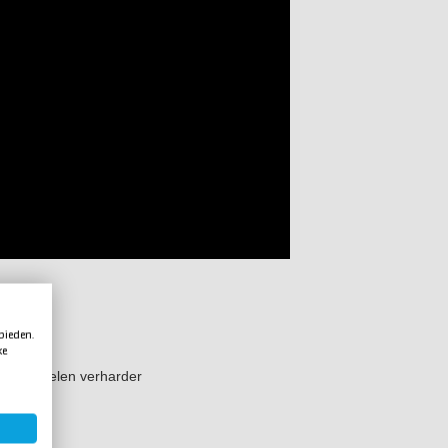
 bieden.
ke
ewichtsdelen verharder