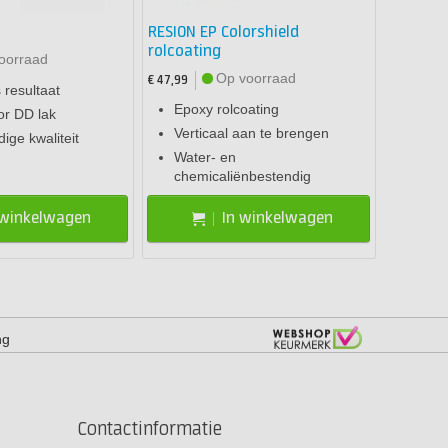
RESION EP Colorshield
rolcoating
oorraad
Op voorraad
€ 47,99
 resultaat
Epoxy rolcoating
or DD lak
Verticaal aan te brengen
ge kwaliteit
Water- en
chemicaliënbestendig
 winkelwagen
In winkelwagen
ng
Contactinformatie