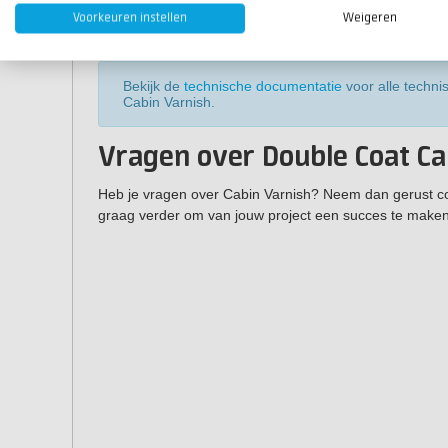
2
Verbruik:
ca. 9m
per liter
Voorkeuren instellen
Weigeren
Glans:
zijdeglans
Bekijk de
technische documentatie
voor alle techn
Cabin Varnish.
Vragen over Double Coat Ca
Heb je vragen over Cabin Varnish? Neem dan gerust c
graag verder om van jouw project een succes te maken