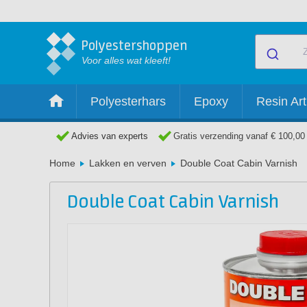
Polyestershoppen
Voor alles wat kleeft!
Polyesterhars
Epoxy
Resin Art
Advies van experts
Gratis verzending vanaf € 100,00
Home
Lakken en verven
Double Coat Cabin Varnish
Double Coat Cabin Varnish