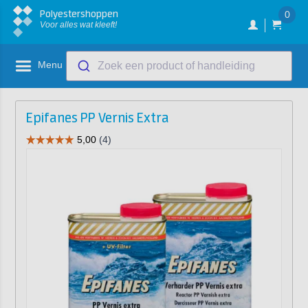
Polyestershoppen
0
Voor alles wat kleeft!
Menu
Zoek een product of handleiding
Epifanes PP Vernis Extra