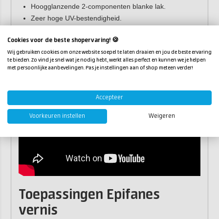
Hoogglanzende 2-componenten blanke lak.
Zeer hoge UV-bestendigheid.
Uitstekende kras-, slag-, stoot- en slijtvastheid.
Cookies voor de beste shopervaring! 🍪
Sneldrogend.
Wij gebruiken cookies om onze website soepel te laten draaien en jou de beste ervaring
Goede hechting op teak en overige houtsoorten.
te bieden. Zo vind je snel wat je nodig hebt, werkt alles perfect en kunnen we je helpen
met persoonlijke aanbevelingen. Pas je instellingen aan of shop meteen verder!
Accepteer
Voorkeuren instellen
Weigeren
Toepassingen Epifanes
vernis