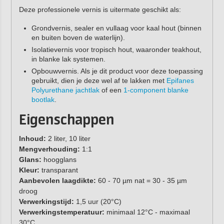
Deze professionele vernis is uitermate geschikt als:
Grondvernis, sealer en vullaag voor kaal hout (binnen
en buiten boven de waterlijn).
Isolatievernis voor tropisch hout, waaronder teakhout,
in blanke lak systemen.
Opbouwvernis. Als je dit product voor deze toepassing
gebruikt, dien je deze wel af te lakken met
Epifanes
Polyurethane jachtlak
of een
1-component blanke
bootlak
.
Eigenschappen
Inhoud:
2 liter, 10 liter
Mengverhouding:
1:1
Glans:
hoogglans
Kleur:
transparant
Aanbevolen laagdikte:
60 - 70 µm nat = 30 - 35 µm
droog
Verwerkingstijd:
1,5 uur (20°C)
Verwerkingstemperatuur:
minimaal 12°C - maximaal
30°C