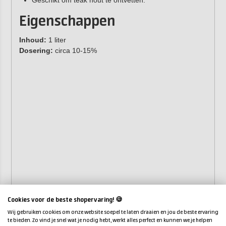
Geschikt om teak hout te ontvetten.
Eigenschappen
Inhoud:
1 liter
Dosering:
circa 10-15%
Cookies voor de beste shopervaring! 🍪
Wij gebruiken cookies om onze website soepel te laten draaien en jou de beste ervaring
te bieden. Zo vind je snel wat je nodig hebt, werkt alles perfect en kunnen we je helpen