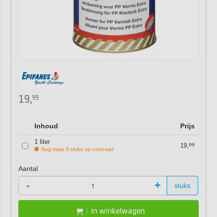
19,
99
Inhoud
Prijs
1 liter
19,
99
Nog maar 5 stuks op voorraad
Aantal
-
+
stuks
In winkelwagen