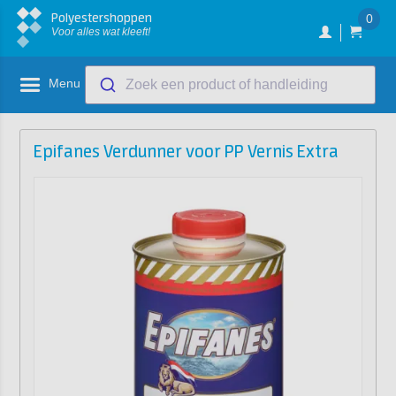
Polyestershoppen
0
Voor alles wat kleeft!
Menu
Zoek een product of handleiding
Epifanes Verdunner voor PP Vernis Extra