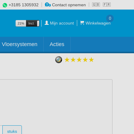
+3185 1305932
Contact opnemen
🇬🇧
🇫🇷
0
Mijn account
Winkelwagen
21%
Incl.
Excl.
Vloersystemen
Acties
stuks