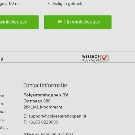
dges: 50 ml
Veilig in gebruik
 winkelwagen
In winkelwagen
ng
Contactinformatie
Polyestershoppen BV
on
Oostbaan 680
men…
2841ML
Moordrecht
 mall…
E:
support@polyestershoppen.nl
tri…
T:
+3185 0220090
aar…
BTW:
NL8226.25.015.B01