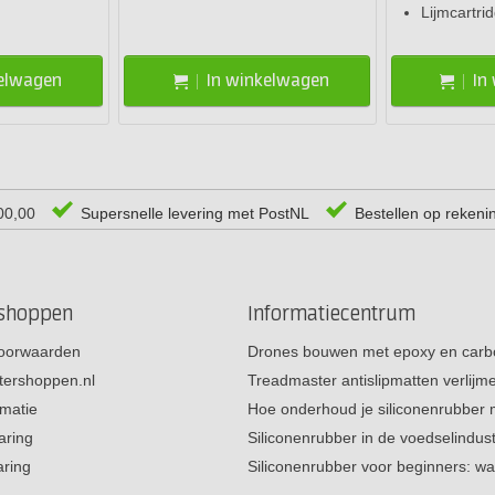
Lijmcartri
kelwagen
In winkelwagen
In
00,00
Supersnelle levering met PostNL
Bestellen op rekeni
rshoppen
Informatiecentrum
oorwaarden
Drones bouwen met epoxy en carb
tershoppen.nl
Treadmaster antislipmatten verlij
rmatie
Hoe onderhoud je siliconenrubber
aring
Siliconenrubber in de voedselindus
aring
Siliconenrubber voor beginners: w