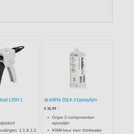
tool LS50-1
Araldite 2014-3 Epoxylijm
€ 36,99
Grijze 2-componenten
dpistool
epoxylijm
udingen: 1:1 & 1:2
KIWA keur voor drinkwater