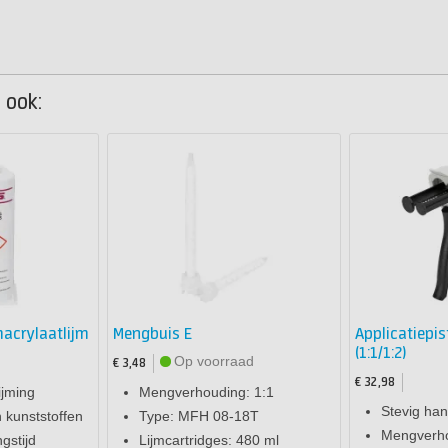
 ook:
acrylaatlijm
Mengbuis E
Applicatiepis
(1:1/1:2)
Op voorraad
€ 3,48
€ 32,98
ijming
Mengverhouding: 1:1
Stevig han
 kunststoffen
Type: MFH 08-18T
Mengverho
gstijd
Lijmcartridges: 480 ml