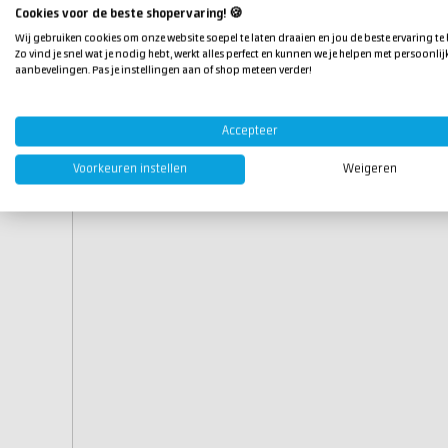
Kleur:
transparant
Cookies voor de beste shopervaring! 🍪
Mengverhouding:
1:1
Wij gebruiken cookies om onze website soepel te laten draaien en jou de beste ervaring te
Aantal mengschotjes:
16
Zo vind je snel wat je nodig hebt, werkt alles perfect en kunnen we je helpen met persoonlij
Lengte:
100 mm
aanbevelingen. Pas je instellingen aan of shop meteen verder!
Accepteer
Voorkeuren instellen
Weigeren