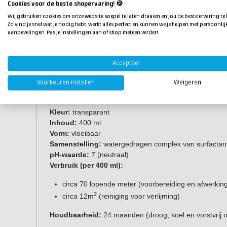
Cookies voor de beste shopervaring! 🍪
Wij gebruiken cookies om onze website soepel te laten draaien en jou de beste ervaring te
Zo vind je snel wat je nodig hebt, werkt alles perfect en kunnen we je helpen met persoonlij
Toepassingen
aanbevelingen. Pas je instellingen aan of shop meteen verder!
Ontvetten en reinigen voor verlijming en afkitten.
Afstrijken van voegen.
Accepteer
Compatible met o.a. MS-polymeren, siliconen, acryla
Voorkeuren instellen
Weigeren
Eigenschappen
Kleur:
transparant
Inhoud:
400 ml
Vorm:
vloeibaar
Samenstelling:
watergedragen complex van surfactan
pH-waarde:
7 (neutraal)
Verbruik (per 400 ml):
circa 70 lopende meter (voorbereiding en afwerkin
2
circa 12m
(reiniging voor verlijming)
Houdbaarheid:
24 maanden (droog, koel en vorstvrij 