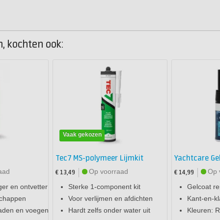
n, kochten ook:
Vaak gekozen
Tec7 MS-polymeer Lijmkit
Yachtcare Ge
aad
Op voorraad
Op 
€ 13,49
€ 14,99
ger en ontvetter
Sterke 1-component kit
Gelcoat re
schappen
Voor verlijmen en afdichten
Kant-en-kl
aden en voegen
Hardt zelfs onder water uit
Kleuren: 