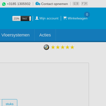
+3185 1305932
Contact opnemen
🇬🇧
🇫🇷
0
Mijn account
Winkelwagen
21%
Incl.
Excl.
Vloersystemen
Acties
stuks