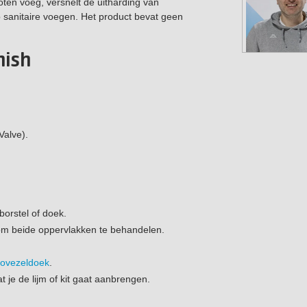
oten voeg, versnelt de uitharding van
sanitaire voegen. Het product bevat geen
nish
alve).
borstel of doek.
j om beide oppervlakken te behandelen.
rovezeldoek
.
je de lijm of kit gaat aanbrengen.