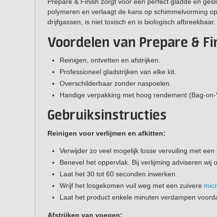
Prepare & Finish zorgt voor een perfect gladde en gesl
polymeren en verlaagt de kans op schimmelvorming op 
drijfgassen, is niet toxisch en is biologisch afbreekbaar.
Voordelen van Prepare & Fi
Reinigen, ontvetten en afstrijken.
Professioneel gladstrijken van elke kit.
Overschilderbaar zonder naspoelen.
Handige verpakking met hoog rendement (Bag-on-V
Gebruiksinstructies
Reinigen voor verlijmen en afkitten:
Verwijder zo veel mogelijk losse vervuiling met een 
Benevel het oppervlak. Bij verlijming adviseren wi
Laat het 30 tot 60 seconden inwerken.
Wrijf het losgekomen vuil weg met een zuivere
mic
Laat het product enkele minuten verdampen voordat 
Afstrijken van voegen: