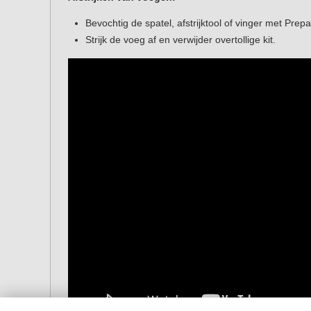
Bevochtig de spatel, afstrijktool of vinger met Prepa
Strijk de voeg af en verwijder overtollige kit.