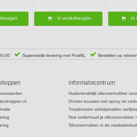
kelwagen
In winkelwagen
In
00,00
Supersnelle levering met PostNL
Bestellen op rekeni
rshoppen
Informatiecentrum
oorwaarden
Huidvriendelijk siliconenrubber vo
tershoppen.nl
Drones bouwen met epoxy en carb
rmatie
Treadmaster antislipmatten verlij
aring
Hoe onderhoud je siliconenrubber
aring
Siliconenrubber in de voedselindus