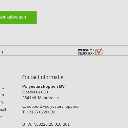
 winkelwagen
ng
Contactinformatie
Polyestershoppen BV
or…
Oostbaan 680
on
2841ML
Moordrecht
men…
E:
support@polyestershoppen.nl
 mall…
T:
+3185 0220090
tri…
BTW:
NL8226.25.015.B01