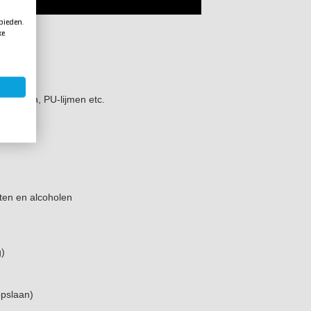
 bieden.
ke
atkitten, PU-lijmen etc.
ten en alcoholen
g)
opslaan)