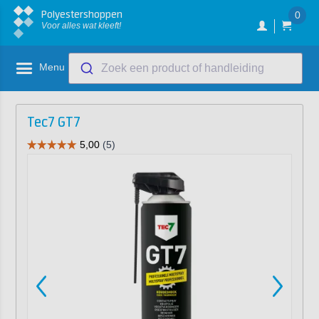
Polyestershoppen
0
Voor alles wat kleeft!
Menu
Zoek een product of handleiding
Tec7 GT7