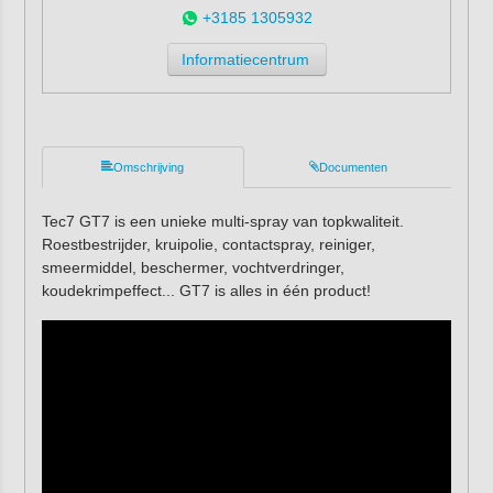
+3185 1305932
Informatiecentrum
Omschrijving
Documenten
Tec7 GT7 is een unieke multi-spray van topkwaliteit.
Roestbestrijder, kruipolie, contactspray, reiniger,
smeermiddel, beschermer, vochtverdringer,
koudekrimpeffect... GT7 is alles in één product!