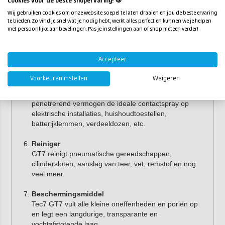
Cookies voor de beste shopervaring! 🍪
het in werking treedt. Het beschikt over ontklemmende
eigenschappen.
Wij gebruiken cookies om onze website soepel te laten draaien en jou de beste ervaring
te bieden. Zo vind je snel wat je nodig hebt, werkt alles perfect en kunnen we je helpen
met persoonlijke aanbevelingen. Pas je instellingen aan of shop meteen verder!
Smeermiddel
GT7 stopt kraken en piepen in één oogwenk. GT7 is
een ideaal smeermiddel voor fijne mechanische en
Accepteer
elektrische onderdelen.
Voorkeuren instellen
Weigeren
Contactspray
GT7 weekt oxidatie los en is door zijn sterk
penetrerend vermogen de ideale contactspray op
elektrische installaties, huishoudtoestellen,
batterijklemmen, verdeeldozen, etc.
Reiniger
GT7 reinigt pneumatische gereedschappen,
cilindersloten, aanslag van teer, vet, remstof en nog
veel meer.
Beschermingsmiddel
Tec7 GT7 vult alle kleine oneffenheden en poriën op
en legt een langdurige, transparante en
vochtafstotende laag.