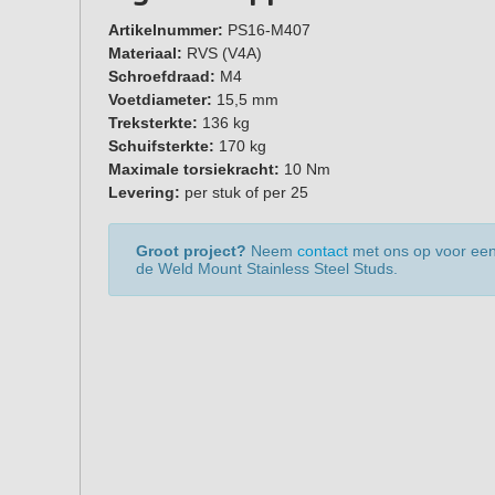
Artikelnummer:
PS16-M407
Materiaal:
RVS (V4A)
Schroefdraad:
M4
Voetdiameter:
15,5 mm
Treksterkte:
136 kg
Schuifsterkte:
170 kg
Maximale torsiekracht:
10 Nm
Levering:
per stuk of per 25
Groot project?
Neem
contact
met ons op voor een 
de Weld Mount Stainless Steel Studs.