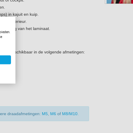
en.
) in kajuit en kuip.
eepsinterieur.
hadiging van het laminaat.
 bieden.
ke
 zijn beschikbaar in de volgende afmetingen:
dere draadafmetingen:
M5
,
M6
of
M8/M10.