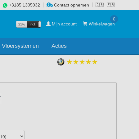
+3185 1305932
Contact opnemen
🇬🇧
🇫🇷
0
Mijn account
Winkelwagen
21%
Incl.
Excl.
Vloersystemen
Acties