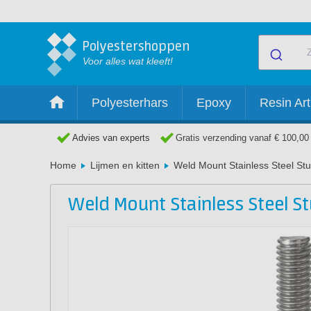
Polyestershoppen
Voor alles wat kleeft!
Polyesterhars
Epoxy
Resin Art
Advies van experts
Gratis verzending vanaf € 100,00
Home
Lijmen en kitten
Weld Mount Stainless Steel St
Weld Mount Stainless Steel St