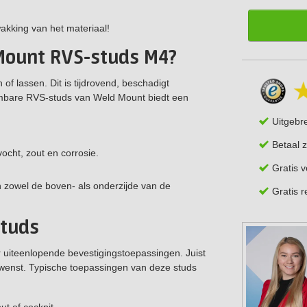
akking van het materiaal!
Mount RVS-studs M4?
f lassen. Dit is tijdrovend, beschadigt
rlijmbare RVS-studs van Weld Mount biedt een
Uitgebr
Betaal z
ocht, zout en corrosie.
Gratis 
 zowel de boven- als onderzijde van de
Gratis 
studs
 uiteenlopende bevestigingstoepassingen. Juist
ewenst. Typische toepassingen van deze studs
t of cockpit.