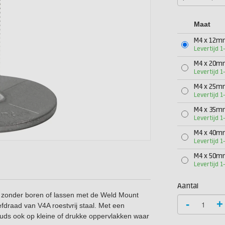
Maat
M4 x 12
Levertijd 
M4 x 20
Levertijd 
M4 x 25
Levertijd 
M4 x 35
Levertijd 
M4 x 40
Levertijd 
M4 x 50
Levertijd 
Aantal
en zonder boren of lassen met de Weld Mount
-
+
fdraad van V4A roestvrij staal. Met een
uds ook op kleine of drukke oppervlakken waar