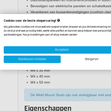
Bevestigen van elektrische panelen en schakelkast
Verankeren van kussenbevestigingen (cushion clamps
Monteren van afwerkpanelen en betimmering in sch
Cookies voor de beste shopervaring! 🍪
Bevestiging op glasvezel en composiet zonder besc
Wij gebruiken cookies om onze website soepel te laten draaien en jou de beste ervaring te
Zo vind je snel wat je nodig hebt, werkt alles perfect en kunnen we je helpen met persoonlij
Beschikbare maten
aanbevelingen. Pas je instellingen aan of shop meteen verder!
Weld Mount Stainless Steel Studs met M4-schroefdraad
Accepteer
M4 x 12 mm
M4 x 20 mm
Voorkeuren instellen
Weigeren
M4 x 25 mm
M4 x 35 mm
M4 x 40 mm
M4 x 50 mm
De Weld Mount Studs zijn ook verkrijgbaar met an
Eigenschappen