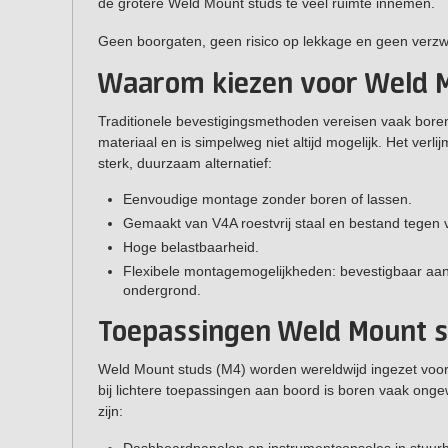
de grotere Weld Mount studs te veel ruimte innemen.
Geen boorgaten, geen risico op lekkage en geen verzw
Waarom kiezen voor Weld 
Traditionele bevestigingsmethoden vereisen vaak boren o
materiaal en is simpelweg niet altijd mogelijk. Het ve
sterk, duurzaam alternatief:
Eenvoudige montage zonder boren of lassen.
Gemaakt van V4A roestvrij staal en bestand tegen v
Hoge belastbaarheid.
Flexibele montagemogelijkheden: bevestigbaar aan
ondergrond.
Toepassingen Weld Mount 
Weld Mount studs (M4) worden wereldwijd ingezet voor
bij lichtere toepassingen aan boord is boren vaak ong
zijn:
Dashboardpanelen en instrumentconsoles in stuurhu