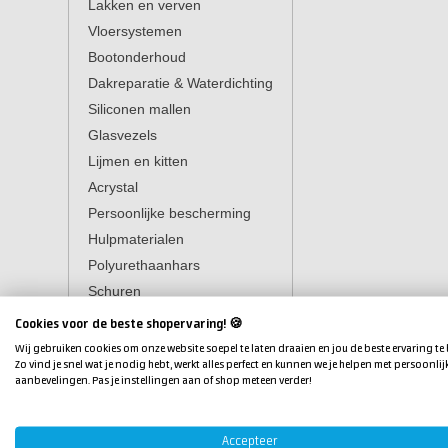
Lakken en verven
Vloersystemen
Bootonderhoud
Dakreparatie & Waterdichting
Siliconen mallen
Glasvezels
Lijmen en kitten
Acrystal
Persoonlijke bescherming
Hulpmaterialen
Polyurethaanhars
Schuren
Polijsten & waxen
Cookies voor de beste shopervaring! 🍪
Reinigen
Wij gebruiken cookies om onze website soepel te laten draaien en jou de beste ervaring te
Zo vind je snel wat je nodig hebt, werkt alles perfect en kunnen we je helpen met persoonlij
Farécla
aanbevelingen. Pas je instellingen aan of shop meteen verder!
Gibco Flex-Mold
Koolstofweefsels en
aramideweefsels
Accepteer