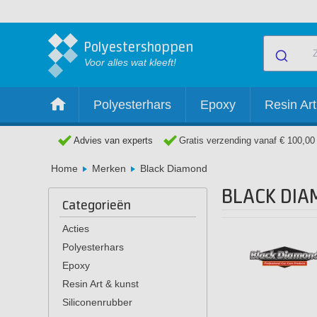
Polyestershoppen
Voor alles wat kleeft!
Polyesterhars
Epoxy
Resin Art
Advies van experts
Gratis verzending vanaf € 100,00
Home
Merken
Black Diamond
BLACK DI
Categorieën
Acties
Polyesterhars
Epoxy
Resin Art & kunst
Siliconenrubber