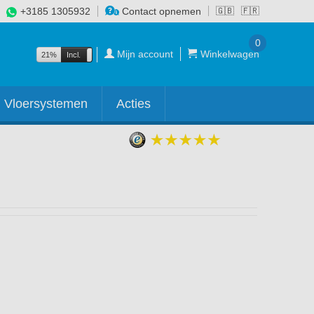
+3185 1305932
Contact opnemen
🇬🇧
🇫🇷
0
Mijn account
Winkelwagen
21%
Incl.
Excl.
Vloersystemen
Acties