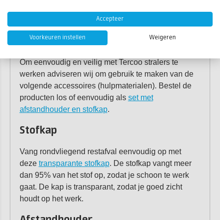
hiermee efficiënt en effectief grote oppervlakken van
coating en roest.
Accepteer
Tercoo accessoires
Voorkeuren instellen
Weigeren
Om eenvoudig en veilig met Tercoo stralers te
werken adviseren wij om gebruik te maken van de
volgende accessoires (hulpmaterialen). Bestel de
producten los of eenvoudig als
set met
afstandhouder en stofkap
.
Stofkap
Vang rondvliegend restafval eenvoudig op met
deze
transparante stofkap
. De stofkap vangt meer
dan 95% van het stof op, zodat je schoon te werk
gaat. De kap is transparant, zodat je goed zicht
houdt op het werk.