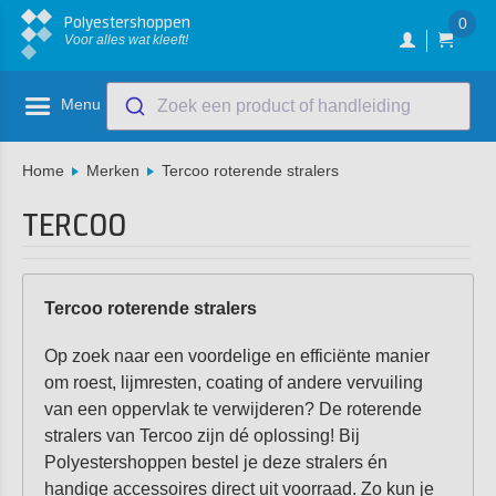
Polyestershoppen
0
Voor alles wat kleeft!
Menu
Zoek een product of handleiding
Home
Merken
Tercoo roterende stralers
TERCOO
Tercoo roterende stralers
Op zoek naar een voordelige en efficiënte manier
om roest, lijmresten, coating of andere vervuiling
van een oppervlak te verwijderen? De roterende
stralers van Tercoo zijn dé oplossing! Bij
Polyestershoppen bestel je deze stralers én
handige accessoires direct uit voorraad. Zo kun je