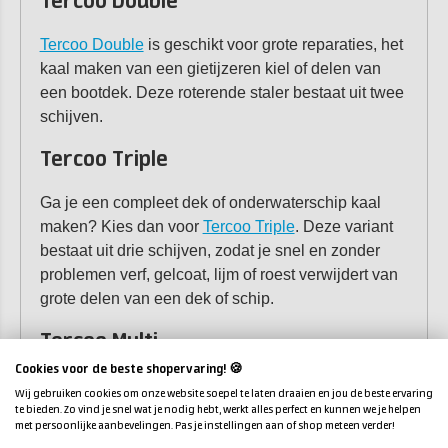
Tercoo Double
Tercoo Double
is geschikt voor grote reparaties, het
kaal maken van een gietijzeren kiel of delen van
een bootdek. Deze roterende staler bestaat uit twee
schijven.
Tercoo Triple
Ga je een compleet dek of onderwaterschip kaal
maken? Kies dan voor
Tercoo Triple
. Deze variant
bestaat uit drie schijven, zodat je snel en zonder
problemen verf, gelcoat, lijm of roest verwijdert van
grote delen van een dek of schip.
Tercoo Multi
Cookies voor de beste shopervaring! 🍪
Voor professionele toepassingen leveren wij de
Wij gebruiken cookies om onze website soepel te laten draaien en jou de beste ervaring
Tercoo Multi
, met 8 roterende schijven. Deze
te bieden. Zo vind je snel wat je nodig hebt, werkt alles perfect en kunnen we je helpen
met persoonlijke aanbevelingen. Pas je instellingen aan of shop meteen verder!
stralers zijn geschikt voor het grote werk, je ontdoet