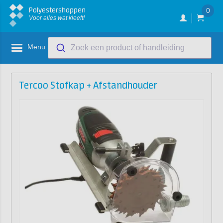
Polyestershoppen
0
Voor alles wat kleeft!
Menu
Zoek een product of handleiding
Tercoo Stofkap + Afstandhouder