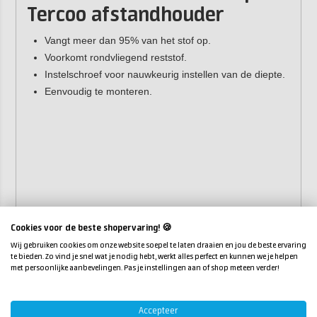
Tercoo afstandhouder
Vangt meer dan 95% van het stof op.
Voorkomt rondvliegend reststof.
Instelschroef voor nauwkeurig instellen van de diepte.
Eenvoudig te monteren.
Cookies voor de beste shopervaring! 🍪
Wij gebruiken cookies om onze website soepel te laten draaien en jou de beste ervaring
te bieden. Zo vind je snel wat je nodig hebt, werkt alles perfect en kunnen we je helpen
met persoonlijke aanbevelingen. Pas je instellingen aan of shop meteen verder!
Accepteer