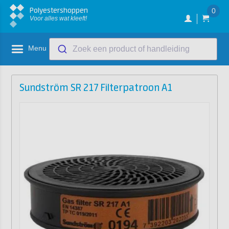
Polyestershoppen
0
Voor alles wat kleeft!
Menu
Zoek een product of handleiding
Sundström SR 217 Filterpatroon A1