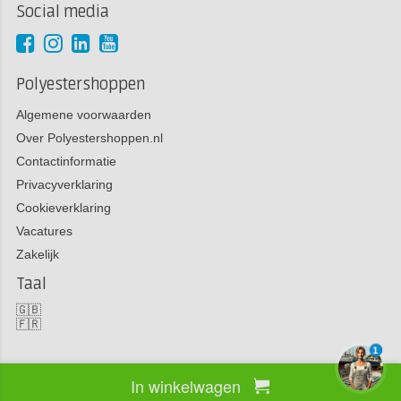
Social media
Polyestershoppen
Algemene voorwaarden
Over Polyestershoppen.nl
Contactinformatie
Privacyverklaring
Cookieverklaring
Vacatures
Zakelijk
Taal
🇬🇧
🇫🇷
1
In winkelwagen
Copyright 2026 Polyestershoppen bv