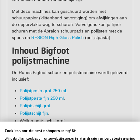
Met deze machines kan geschuurd worden met
schuurpapier (klittenband bevestiging) om afwijkingen aan
de oppervlakte weg te schuren. Vervolgens kun je fijner
schuren met de Abralon schuurpads en polijsten met de
spons en
RESION High Gloss Polish
(polijstpasta).
Inhoud Bigfoot
polijstmachine
De Rupes Bigfoot schuur en polijstmachine wordt geleverd
inclusief:
Polijstpasta grof 250 ml
.
Polijstpasta fijn 250 ml
.
Polijstschijf grof
.
Polijstschijf fijn
.
Wollen polijstschijf grof.
Wollen polijstschijf fijn.
Cookies voor de beste shopervaring! 🍪
4 microvezel doeken.
Wij gebruiken cookies om onze website soepel te laten draaien en jou de beste ervaring