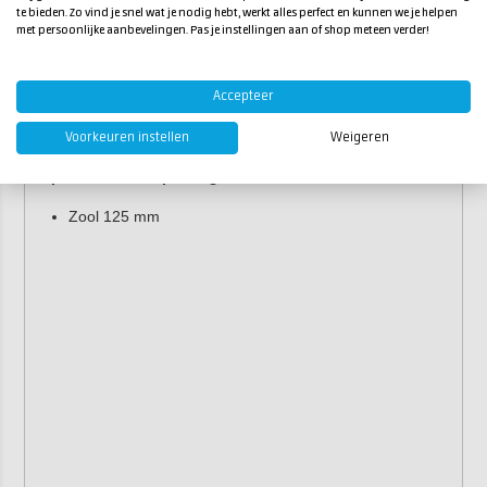
1 kabelklem.
te bieden. Zo vind je snel wat je nodig hebt, werkt alles perfect en kunnen we je helpen
met persoonlijke aanbevelingen. Pas je instellingen aan of shop meteen verder!
Eigenschappen
Specificaties Rupes Bigfoot LHR75E/BAS:
Accepteer
Zool 77 mm
Voorkeuren instellen
Weigeren
Specificaties Rupes Bigfoot LHR12ES/BAS:
Zool 125 mm