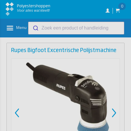
Polyestershoppen
0
Voor alles wat kleeft!
Menu
Zoek een product of handleiding
Rupes Bigfoot Excentrische Polijstmachine