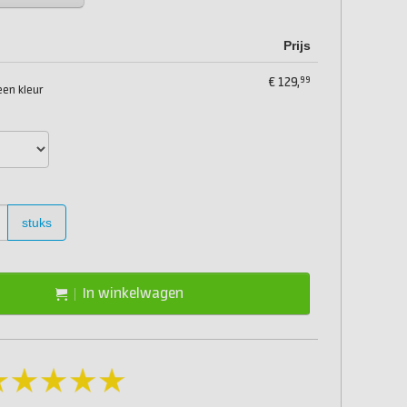
Prijs
99
€
129,
een kleur
stuks
In winkelwagen