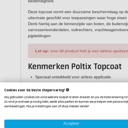
bestendigheid.
Deze topcoat vormt een duurzame beschermlaag op de r
uitermate geschikt voor toepassingen waar hoge eisen 
Denk hierbij aan de binnenzijde van boten, de buitenzij
carrosserieonderdelen, vultrechters, vrachtwagenvloe
pijpleidingen.
Let op:
voor dit product heb je een airless spuitsy
Kenmerken Poltix Topcoat
Speciaal ontwikkeld voor airless applicatie.
Licht thixotroop (voorkomt zakkers op verticale opp
Snelle doorharding.
Cookies voor de beste shopervaring! 🍪
Goede dekking en vullend vermogen.
Wij gebruiken cookies om onze website soepel te laten draaien en jou de beste ervaring te
Zo vind je snel wat je nodig hebt, werkt alles perfect en kunnen we je helpen met persoonlij
Droogt kleefvrij op.
aanbevelingen. Pas je instellingen aan of shop meteen verder!
Tip:
vergeet niet om 2%
MEKP verharder
toe te vo
Accepteer