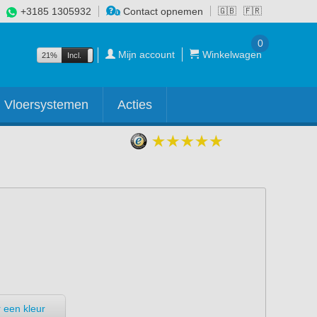
+3185 1305932
Contact opnemen
🇬🇧
🇫🇷
0
Mijn account
Winkelwagen
21%
Incl.
Excl.
Vloersystemen
Acties
 een kleur