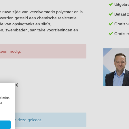
Uitgebr
uwe zijde van vezelversterkt polyester en is
Betaal z
worden gesteld aan chemische resistentie.
Gratis 
de van opslagtanks en silo’s,
ren, zwembaden, sanitaire voorzieningen en
Gratis 
steem nodig.
ervlakken).
 bieden.
ke
egen aan deze gelcoat.