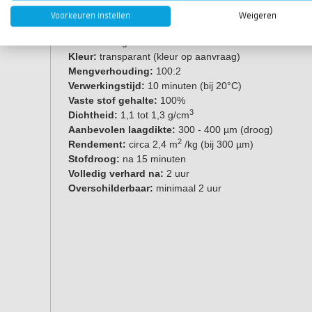
Eigenschappen
Voorkeuren instellen
Weigeren
Inhoud:
5 kg
Kleur:
transparant (kleur op aanvraag)
Mengverhouding:
100:2
Verwerkingstijd:
10 minuten (bij 20°C)
Vaste stof gehalte:
100%
3
Dichtheid:
1,1 tot 1,3 g/cm
Aanbevolen laagdikte:
300 - 400 µm (droog)
2
Rendement:
circa 2,4 m
/kg (bij 300 µm)
Stofdroog:
na 15 minuten
Volledig verhard na:
2 uur
Overschilderbaar:
minimaal 2 uur