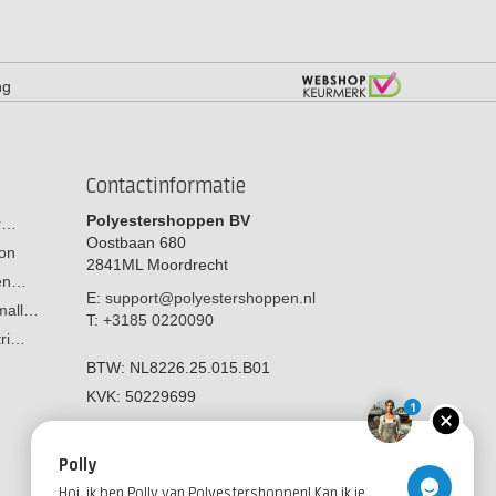
ng
Contactinformatie
Polyestershoppen BV
or…
Oostbaan 680
on
2841ML
Moordrecht
men…
E:
support@polyestershoppen.nl
 mall…
T:
+3185 0220090
tri…
BTW:
NL8226.25.015.B01
KVK:
50229699
1
Polly
Hoi, ik ben Polly van Polyestershoppen! Kan ik je