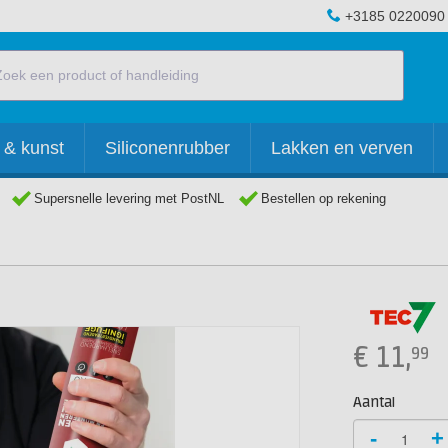
+3185 0220090
 & kunst
Siliconenrubber
Lakken en verven
Supersnelle levering met PostNL
Bestellen op rekening
€
11,
99
Aantal
-
+