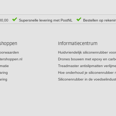
00,00
Supersnelle levering met PostNL
Bestellen op rekeni
rshoppen
Informatiecentrum
oorwaarden
Huidvriendelijk siliconenrubber vo
tershoppen.nl
Drones bouwen met epoxy en carb
rmatie
Treadmaster antislipmatten verlij
aring
Hoe onderhoud je siliconenrubber
aring
Siliconenrubber in de voedselindus