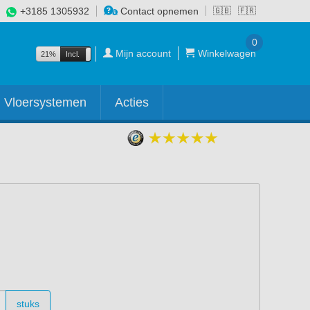
+3185 1305932
Contact opnemen
🇬🇧
🇫🇷
0
Mijn account
Winkelwagen
21%
Incl.
Excl.
Vloersystemen
Acties
stuks