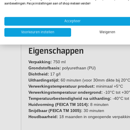
aanbevelingen. Pas je instellingen aan of shop meteen verder!
Accepteer
Voorkeuren instellen
Weigeren
Eigenschappen
Verpakking:
750 ml
Grondstofbasis:
polyurethaan (PU)
Dichtheid:
17 g/l
Uithardingstijd:
60 minuten (voor 30mm dikte bij 20°C
Verwerkingstemperatuur product:
minimaal +5°C
Verwerkingstemperatuur ondergrond:
-10°C tot +30
Temperatuurbestendigheid na uitharding:
-40°C tot
Huidvorming (FEICA TM 1014):
8 minuten
Snijdbaar (FEICA TM 1005):
30 minuten
Houdbaarheid:
18 maanden in ongeopende verpakki