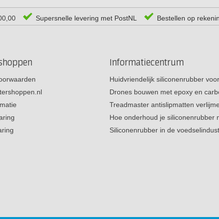
00,00
Supersnelle levering met PostNL
Bestellen op rekeni
rshoppen
Informatiecentrum
oorwaarden
Huidvriendelijk siliconenrubber vo
tershoppen.nl
Drones bouwen met epoxy en carb
rmatie
Treadmaster antislipmatten verlij
aring
Hoe onderhoud je siliconenrubber
aring
Siliconenrubber in de voedselindus