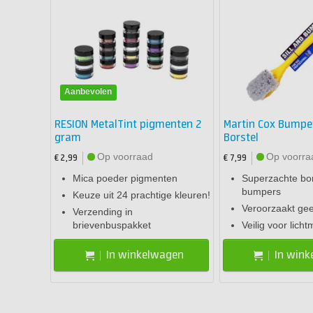
Aanbevolen
RESION MetalTint pigmenten 2
Martin Cox Bumpe
gram
Borstel
Op voorraad
Op voorra
€ 2,99
€ 7,99
Mica poeder pigmenten
Superzachte bor
bumpers
Keuze uit 24 prachtige kleuren!
Veroorzaakt ge
Verzending in
brievenbuspakket
Veilig voor lich
In winkelwagen
In win