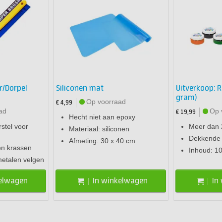
r/Dorpel
Siliconen mat
Uitverkoop: R
gram)
Op voorraad
€ 4,99
ad
Op 
€ 19,99
Hecht niet aan epoxy
stel voor
Meer dan 
Materiaal: siliconen
Dekkende 
Afmeting: 30 x 40 cm
en krassen
Inhoud: 1
tmetalen velgen
kelwagen
In winkelwagen
In