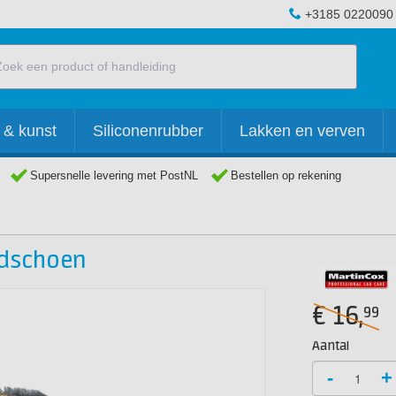
+3185 0220090
 & kunst
Siliconenrubber
Lakken en verven
Supersnelle levering met PostNL
Bestellen op rekening
ndschoen
€
16,
99
Aantal
-
+