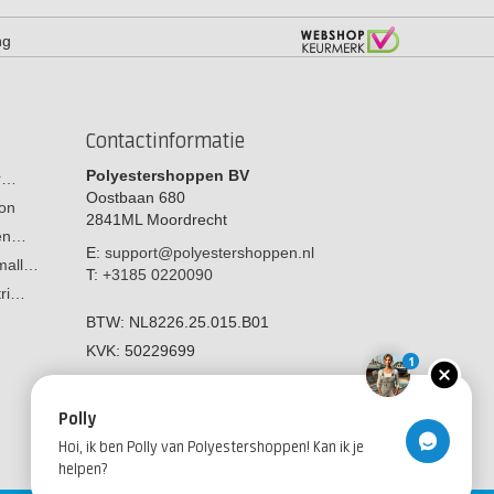
ng
Contactinformatie
Polyestershoppen BV
or…
Oostbaan 680
on
2841ML
Moordrecht
men…
E:
support@polyestershoppen.nl
 mall…
T:
+3185 0220090
tri…
BTW:
NL8226.25.015.B01
KVK:
50229699
1
Polly
Hoi, ik ben Polly van Polyestershoppen! Kan ik je
helpen?