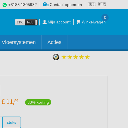
+3185 1305932
Contact opnemen
🇬🇧
🇫🇷
0
Mijn account
Winkelwagen
21%
Incl.
Excl.
Vloersystemen
Acties
€
11,
89
30% korting
stuks