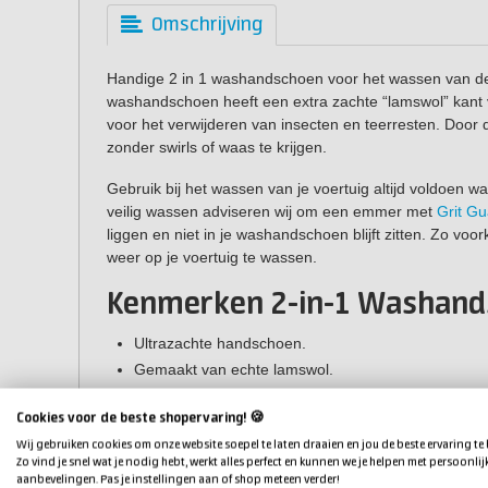
Omschrijving
Handige 2 in 1 washandschoen voor het wassen van de
washandschoen heeft een extra zachte “lamswol” kant
voor het verwijderen van insecten en teerresten. Door 
zonder swirls of waas te krijgen.
Gebruik bij het wassen van je voertuig altijd voldoen w
veilig wassen adviseren wij om een emmer met
Grit Gu
liggen en niet in je washandschoen blijft zitten. Zo voo
weer op je voertuig te wassen.
Kenmerken 2-in-1 Washand
Ultrazachte handschoen.
Gemaakt van echte lamswol.
Vermindert swirlsporen en waas.
Cookies voor de beste shopervaring! 🍪
Wij gebruiken cookies om onze website soepel te laten draaien en jou de beste ervaring te
Zo vind je snel wat je nodig hebt, werkt alles perfect en kunnen we je helpen met persoonlij
aanbevelingen. Pas je instellingen aan of shop meteen verder!