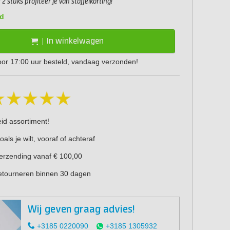
2 stuks profiteer je van staffelkorting!
d
In winkelwagen
or 17:00 uur besteld, vandaag verzonden!
eid assortiment!
oals je wilt, vooraf of achteraf
verzending vanaf € 100,00
retourneren binnen 30 dagen
Wij geven graag advies!
+3185 0220090
+3185 1305932