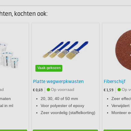
hten, kochten ook:
Vaak gekozen
Platte wegwerpkwasten
Fiberschijf
ad
Op voorraad
Op v
€ 0,69
€ 1,59
 maten
20, 30, 40 of 50 mm
Zeer effec
l in ml
Voor polyester of epoxy
Verwijdert
Zeer voordelig (staffelkorting)
Monteer ee