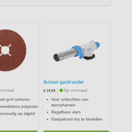
Butaan gasbrander
oorraad
Op voorraad
€ 19,99
tief grof schuren
Voor ontluchten van
epoxyharsen
 moeiteloos polyester
Regelbare vlam
nvoudig op slijptol
Gaspatroon los te bestellen