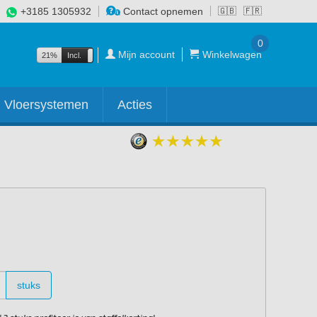
+3185 1305932
Contact opnemen
🇬🇧
🇫🇷
0
Mijn account
Winkelwagen
21%
Incl.
Excl.
Vloersystemen
Acties
stuks