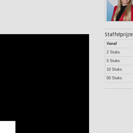
Staffelprijz
Vanaf
2 Stuks
5 Stuks
10 Stuks
50 Stuks