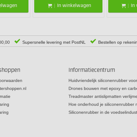
kelwagen
In winkelwagen
In
00,00
Supersnelle levering met PostNL
Bestellen op rekeni
rshoppen
Informatiecentrum
oorwaarden
Huidvriendelijk siliconenrubber vo
tershoppen.nl
Drones bouwen met epoxy en carb
rmatie
Treadmaster antislipmatten verlij
aring
Hoe onderhoud je siliconenrubber
aring
Siliconenrubber in de voedselindus