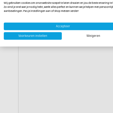
Wij gebruiken cookies om onze website soepel te laten draaien en jou de beste ervaring te
Zo vind je snel wat je nodig hebt, werkt alles perfect en kunnen we je helpen met persoonlij
aanbevelingen. Pas je instellingen aan of shop meteen verder!
Accepteer
Voorkeuren instellen
Weigeren