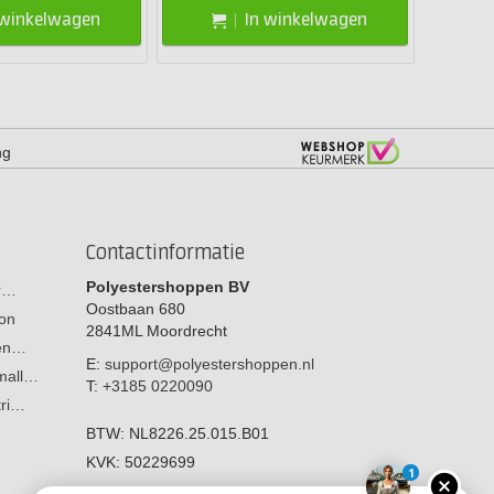
 winkelwagen
In winkelwagen
ng
Contactinformatie
Polyestershoppen BV
or…
Oostbaan 680
on
2841ML
Moordrecht
men…
E:
support@polyestershoppen.nl
 mall…
T:
+3185 0220090
tri…
BTW:
NL8226.25.015.B01
KVK:
50229699
1